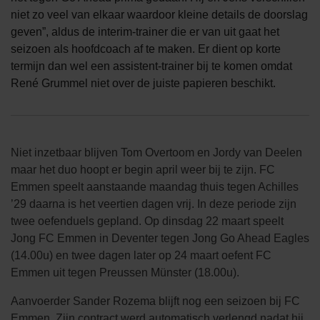
niet zo veel van elkaar waardoor kleine details de doorslag
geven”, aldus de interim-trainer die er van uit gaat het
seizoen als hoofdcoach af te maken. Er dient op korte
termijn dan wel een assistent-trainer bij te komen omdat
René Grummel niet over de juiste papieren beschikt.
Niet inzetbaar blijven Tom Overtoom en Jordy van Deelen
maar het duo hoopt er begin april weer bij te zijn. FC
Emmen speelt aanstaande maandag thuis tegen Achilles
’29 daarna is het veertien dagen vrij. In deze periode zijn
twee oefenduels gepland. Op dinsdag 22 maart speelt
Jong FC Emmen in Deventer tegen Jong Go Ahead Eagles
(14.00u) en twee dagen later op 24 maart oefent FC
Emmen uit tegen Preussen Münster (18.00u).
Aanvoerder Sander Rozema blijft nog een seizoen bij FC
Emmen. Zijn contract werd automatisch verlengd nadat hij