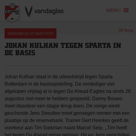
MENU
Skip
Terug
to
Geplaatst op
10 maart 2016
content
JOHAN KULHAN TEGEN SPARTA IN
DE BASIS
Johan Kulhan staat in de uitwedstrijd tegen Sparta
Rotterdam in de basisopstelling. De verdediger viel
afgelopen vrijdag al in tegen Go Ahead Eagles na sinds 28
augustus niet meer te hebben gespeeld. Danny Bouws
moet daardoor een stapje terug doen. De vorige week
geschorste Jens Streutker moet genoegen nemen met een
plaatsje op de reservebank. Trainer Gert Heerkes geeft de
voorkeur aan Tim Siekman naast Marcel Seip. ,,Tim heeft
het tegen Go Ahead prima gedaan. Hij en Jens verschillen