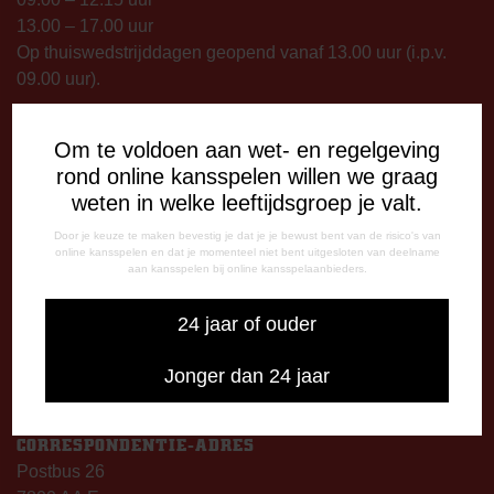
13.00 – 17.00 uur
Op thuiswedstrijddagen geopend vanaf 13.00 uur (i.p.v.
09.00 uur).
TELEFONISCHE BEREIKBAARHEID
Om te voldoen aan wet- en regelgeving
Telefonisch bereikbaar op:
rond online kansspelen willen we graag
Dinsdag
weten in welke leeftijdsgroep je valt.
09:00 - 12:15 uur
13:00 - 17:00 uur
Door je keuze te maken bevestig je dat je je bewust bent van de risico's van
online kansspelen en dat je momenteel niet bent uitgesloten van deelname
Woensdag
aan kansspelen bij online kansspelaanbieders.
13:00 - 17:00 uur
Vrijdag
24 jaar of ouder
09:00 - 12:15 uur
13:00 - 17:00 uur
Jonger dan 24 jaar
Op thuiswedstrijddagen bereikbaar vanaf 13:00 - 20:00 uur
CORRESPONDENTIE-ADRES
Postbus 26