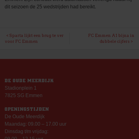
dit seizoen de 25 wedstrijden had bereikt.
BERICHT
Sparta lijkt een brug te ver
FC Emmen A1 bijna in
voor FC Emmen
dubbele cijfers
NAVIGATIE
DE OUDE MEERDIJK
Stadionplein 1
7825 SG Emmen
OPENINGSTIJDEN
De Oude Meerdijk
Maandag: 09.00 – 17.00 uur
Dinsdag t/m vrijdag:
09.00 – 12.15 uur