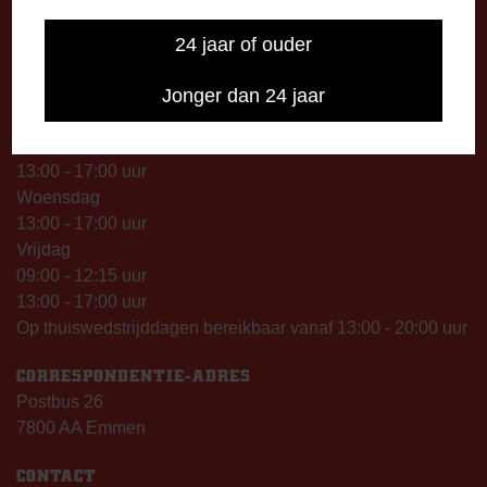
09.00 uur).
24 jaar of ouder
TELEFONISCHE BEREIKBAARHEID
Telefonisch bereikbaar op:
Jonger dan 24 jaar
Dinsdag
09:00 - 12:15 uur
13:00 - 17:00 uur
Woensdag
13:00 - 17:00 uur
Vrijdag
09:00 - 12:15 uur
13:00 - 17:00 uur
Op thuiswedstrijddagen bereikbaar vanaf 13:00 - 20:00 uur
CORRESPONDENTIE-ADRES
Postbus 26
7800 AA Emmen
CONTACT