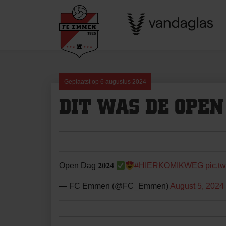
Skip
to
content
Geplaatst op
6 augustus 2024
DIT WAS DE OPEN
Open Dag 𝟐𝟎𝟐𝟒
#HIERKOMIKWEG
pic.
— FC Emmen (@FC_Emmen)
August 5, 2024