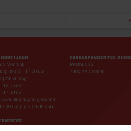
H
INGSTIJDEN
CORRESPONDENTIE-ADRE
de Meerdijk
Postbus 26
g: 09.00 – 17.00 uur
7800 AA Emmen
g t/m vrijdag:
– 12.15 uur
– 17.00 uur
uiswedstrijddagen geopend
13.00 uur (i.p.v. 09.00 uur).
FONISCHE
IKBAARHEID