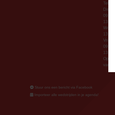
Telefo
Dinsd
09:00 
13:00 
Woen
13:00 
Vrijda
09:00 
13:00 
Op thu
vanaf 
Stuur ons een bericht via Facebook
Importeer alle wedstrijden in je agenda!