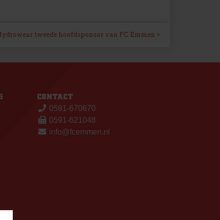
ydrowear tweede hoofdsponsor van FC Emmen
S
CONTACT
0591-670670
0591-621048
info@fcemmen.nl