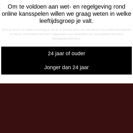
nisch bereikbaar op:
Om te voldoen aan wet- en regelgeving rond
ag
online kansspelen willen we graag weten in welke
- 12:15 uur
leeftijdsgroep je valt.
- 17:00 uur
Door je keuze te maken bevestig je dat je je bewust bent van de risico's van online kansspelen
sdag
en dat je momenteel niet bent uitgesloten van deelname aan kansspelen bij online
kansspelaanbieders.
- 17:00 uur
g
24 jaar of ouder
- 12:15 uur
- 17:00 uur
Jonger dan 24 jaar
iswedstrijddagen bereikbaar
13:00 - 20:00 uur