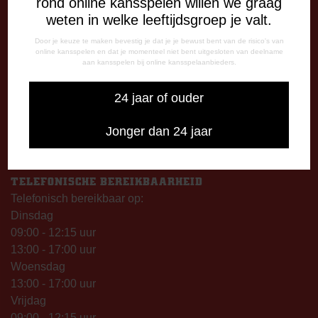
rond online kansspelen willen we graag
weten in welke leeftijdsgroep je valt.
OPENINGSTIJDEN
Door je keuze te maken bevestig je dat je je bewust bent van de risico's van
De Oude Meerdijk
online kansspelen en dat je momenteel niet bent uitgesloten van deelname
Maandag: 09.00 – 17.00 uur
aan kansspelen bij online kansspelaanbieders.
Dinsdag t/m vrijdag:
09.00 – 12.15 uur
24 jaar of ouder
13.00 – 17.00 uur
Jonger dan 24 jaar
Op thuiswedstrijddagen geopend vanaf 13.00 uur (i.p.v.
09.00 uur).
TELEFONISCHE BEREIKBAARHEID
Telefonisch bereikbaar op:
Dinsdag
09:00 - 12:15 uur
13:00 - 17:00 uur
Woensdag
13:00 - 17:00 uur
Vrijdag
09:00 - 12:15 uur