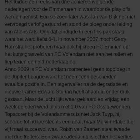
Het luidde een reeks van drie achtereenvolgende
nederlagen voor de Emmenaren in waardoor de play offs
werden gemist. Een seizoen later was Jan van Dijk net met
vervroegd verlof gestuurd en stond de ploeg onder leiding
van Alfons Arts. Ook dat eindigde in een fiks pak slaag
want het werd liefst 6-1. In november 2007 mocht Gerry
Hamstra het proberen maar ook hij kreeg FC Emmen op
het kunstgrasveld van FC Volendam niet aan het rollen en
liep tegen een 5-1 nederlaag op.
Anno 2009 is FC Volendam momenteel geen topploeg in
de Jupiler League want het neemt een bescheiden
twaalfde positie in. Een tegenvaller na de degradatie en
nieuwe trainer Edward Sturing heeft al aardig onder druk
gestaan. Maar de lucht lijkt weer geklaard en vrijdag een
week geleden werd thuis met 1-0 van FC Oss gewonnen.
Topscorer bij de Volendammers is niet Jack Tuyp, hij
scoorde tot nu toe slechts een goal, maar Melvin Platje die
vijf maal succesvol was. Robin van Zaanen staat tweede
met drie treffers. Een zware aderlating is echter het verlies