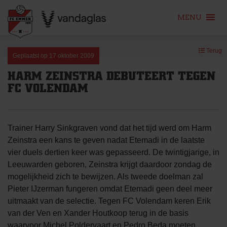
MENU
Skip
Terug
to
Geplaatst op
17 oktober 2009
content
HARM ZEINSTRA DEBUTEERT TEGEN
FC VOLENDAM
Trainer Harry Sinkgraven vond dat het tijd werd om Harm
Zeinstra een kans te geven nadat Etemadi in de laatste
vier duels dertien keer was gepasseerd. De twintigjarige, in
Leeuwarden geboren, Zeinstra krijgt daardoor zondag de
mogelijkheid zich te bewijzen. Als tweede doelman zal
Pieter IJzerman fungeren omdat Etemadi geen deel meer
uitmaakt van de selectie. Tegen FC Volendam keren Erik
van der Ven en Xander Houtkoop terug in de basis
waarvoor Michel Poldervaart en Pedro Beda moeten