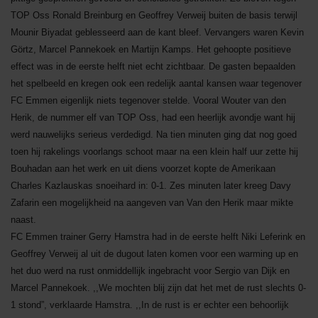
TOP Oss Ronald Breinburg en Geoffrey Verweij buiten de basis terwijl
Mounir Biyadat geblesseerd aan de kant bleef. Vervangers waren Kevin
Görtz, Marcel Pannekoek en Martijn Kamps. Het gehoopte positieve
effect was in de eerste helft niet echt zichtbaar. De gasten bepaalden
het spelbeeld en kregen ook een redelijk aantal kansen waar tegenover
FC Emmen eigenlijk niets tegenover stelde. Vooral Wouter van den
Herik, de nummer elf van TOP Oss, had een heerlijk avondje want hij
werd nauwelijks serieus verdedigd. Na tien minuten ging dat nog goed
toen hij rakelings voorlangs schoot maar na een klein half uur zette hij
Bouhadan aan het werk en uit diens voorzet kopte de Amerikaan
Charles Kazlauskas snoeihard in: 0-1. Zes minuten later kreeg Davy
Zafarin een mogelijkheid na aangeven van Van den Herik maar mikte
naast.
FC Emmen trainer Gerry Hamstra had in de eerste helft Niki Leferink en
Geoffrey Verweij al uit de dugout laten komen voor een warming up en
het duo werd na rust onmiddellijk ingebracht voor Sergio van Dijk en
Marcel Pannekoek. ,,We mochten blij zijn dat het met de rust slechts 0-
1 stond”, verklaarde Hamstra. ,,In de rust is er echter een behoorlijk