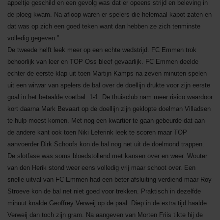
appeltje geschild en een gevolg was dat er opeens strijd en beleving in
de ploeg kwam. Na afloop waren er spelers die helemaal kapot zaten en
dat was op zich een goed teken want dan hebben ze zich tenminste
volledig gegeven.”
De tweede helft leek meer op een echte wedstrijd. FC Emmen trok
behoorlijk van leer en TOP Oss bleef gevaarlijk. FC Emmen deelde
echter de eerste klap uit toen Martijn Kamps na zeven minuten spelen
uit een wirwar van spelers de bal over de doellijn drukte voor zijn eerste
goal in het betaalde voetbal: 1-1. De thuisclub nam meer risico waardoor
kort daarna Mark Bevaart op de doellijn zijn geklopte doelman Villadsen
te hulp moest komen. Met nog een kwartier te gaan gebeurde dat aan
de andere kant ook toen Niki Leferink leek te scoren maar TOP
aanvoerder Dirk Schoofs kon de bal nog net uit de doelmond trappen.
De slotfase was soms bloedstollend met kansen over en weer. Wouter
van den Herik stond weer eens volledig vrij maar schoot over. Een
snelle uitval van FC Emmen had een beter afsluiting verdiend maar Roy
Stroeve kon de bal net niet goed voor trekken. Praktisch in dezelfde
minuut knalde Geoffrey Verweij op de paal. Diep in de extra tijd haalde
Verweij dan toch zijn gram. Na aangeven van Morten Friis tikte hij de