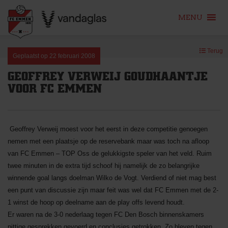
MENU
Skip
Terug
to
Geplaatst op
22 februari 2008
content
GEOFFREY VERWEIJ GOUDHAANTJE
VOOR FC EMMEN
Geoffrey Verweij moest voor het eerst in deze competitie genoegen
nemen met een plaatsje op de reservebank maar was toch na afloop
van FC Emmen – TOP Oss de gelukkigste speler van het veld. Ruim
twee minuten in de extra tijd schoof hij namelijk de zo belangrijke
winnende goal langs doelman Wilko de Vogt. Verdiend of niet mag best
een punt van discussie zijn maar feit was wel dat FC Emmen met de 2-
1 winst de hoop op deelname aan de play offs levend houdt.
Er waren na de 3-0 nederlaag tegen FC Den Bosch binnenskamers
pittige gesprekken gevoerd en conclusies getrokken. Zo bleven tegen