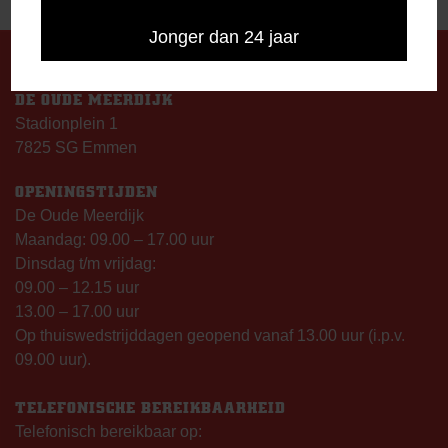
NAVIGATIE
Jonger dan 24 jaar
DE OUDE MEERDIJK
Stadionplein 1
7825 SG Emmen
OPENINGSTIJDEN
De Oude Meerdijk
Maandag: 09.00 – 17.00 uur
Dinsdag t/m vrijdag:
09.00 – 12.15 uur
13.00 – 17.00 uur
Op thuiswedstrijddagen geopend vanaf 13.00 uur (i.p.v.
09.00 uur).
TELEFONISCHE BEREIKBAARHEID
Telefonisch bereikbaar op: