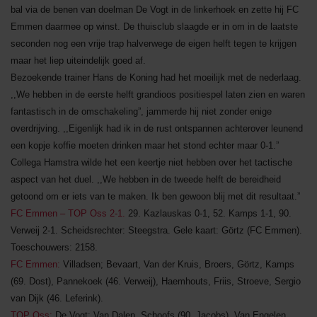
bal via de benen van doelman De Vogt in de linkerhoek en zette hij FC
Emmen daarmee op winst. De thuisclub slaagde er in om in de laatste
seconden nog een vrije trap halverwege de eigen helft tegen te krijgen
maar het liep uiteindelijk goed af.
Bezoekende trainer Hans de Koning had het moeilijk met de nederlaag.
,,We hebben in de eerste helft grandioos positiespel laten zien en waren
fantastisch in de omschakeling”, jammerde hij niet zonder enige
overdrijving. ,,Eigenlijk had ik in de rust ontspannen achterover leunend
een kopje koffie moeten drinken maar het stond echter maar 0-1.”
Collega Hamstra wilde het een keertje niet hebben over het tactische
aspect van het duel. ,,We hebben in de tweede helft de bereidheid
getoond om er iets van te maken. Ik ben gewoon blij met dit resultaat.”
FC Emmen – TOP Oss 2-1.
29. Kazlauskas 0-1, 52. Kamps 1-1, 90.
Verweij 2-1. Scheidsrechter: Steegstra. Gele kaart: Görtz (FC Emmen).
Toeschouwers: 2158.
FC Emmen:
Villadsen; Bevaart, Van der Kruis, Broers, Görtz, Kamps
(69. Dost), Pannekoek (46. Verweij), Haemhouts, Friis, Stroeve, Sergio
van Dijk (46. Leferink).
TOP Oss:
De Vogt; Van Dalen, Schoofs (90. Jacobs), Van Engelen,