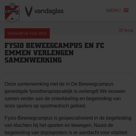
MENU
Skip
Terug
to
Geplaatst op
4 juli 2024
content
FYSIO BEWEEGCAMPUS EN FC
EMMEN VERLENGEN
SAMENWERKING
Onze samenwerking met de in De Beweegcampus
gevestigde fysiotherapiepraktijk is verlengd! We bouwen
samen verder aan de ontwikkeling en begeleiding van
onze spelers op sportmedisch gebied.
Fysio Beweegcampus is gespecialiseerd in de begeleiding
van klachten bij het sporten en bewegen. Naast de
begeleiding van (top)sporters is er aandacht voor vitaliteit