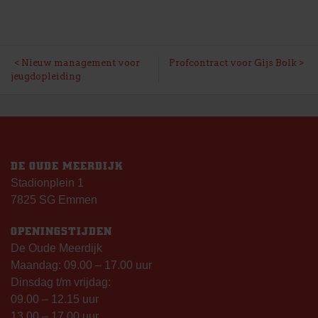
BERICHT
Nieuw management voor
Profcontract voor Gijs Bolk
jeugdopleiding
NAVIGATIE
DE OUDE MEERDIJK
Stadionplein 1
7825 SG Emmen
OPENINGSTIJDEN
De Oude Meerdijk
Maandag: 09.00 – 17.00 uur
Dinsdag t/m vrijdag:
09.00 – 12.15 uur
13.00 – 17.00 uur