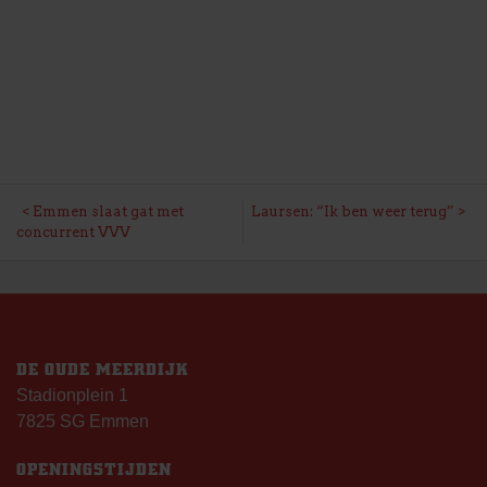
BERICHT
Emmen slaat gat met
Laursen: “Ik ben weer terug”
concurrent VVV
NAVIGATIE
DE OUDE MEERDIJK
Stadionplein 1
7825 SG Emmen
OPENINGSTIJDEN