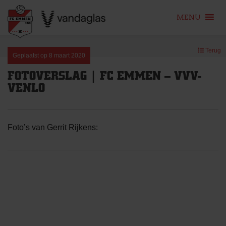
MENU
Skip
Terug
to
Geplaatst op
8 maart 2020
content
FOTOVERSLAG | FC EMMEN – VVV-
VENLO
Foto’s van Gerrit Rijkens: