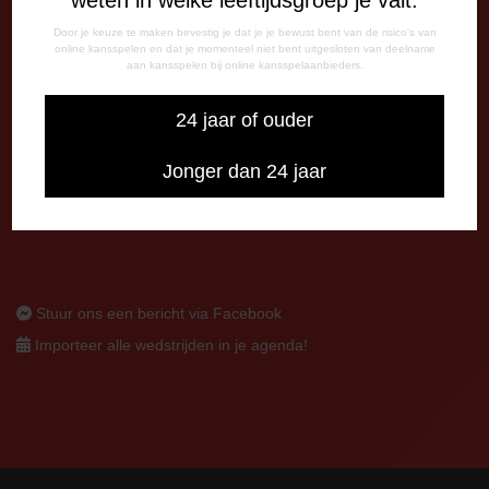
Door je keuze te maken bevestig je dat je je bewust bent van de risico's van
CORRESPONDENTIE-ADRES
online kansspelen en dat je momenteel niet bent uitgesloten van deelname
Postbus 26
aan kansspelen bij online kansspelaanbieders.
7800 AA Emmen
24 jaar of ouder
CONTACT
0591-670670
Jonger dan 24 jaar
0591-621048
info@fcemmen.nl
Stuur ons een bericht via Facebook
Importeer alle wedstrijden in je agenda!