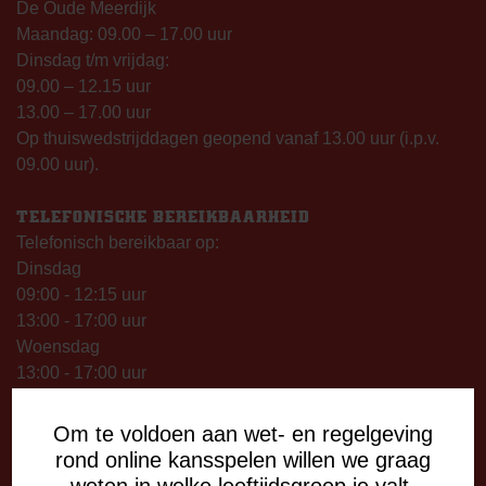
De Oude Meerdijk
Maandag: 09.00 – 17.00 uur
Dinsdag t/m vrijdag:
09.00 – 12.15 uur
13.00 – 17.00 uur
Op thuiswedstrijddagen geopend vanaf 13.00 uur (i.p.v.
09.00 uur).
TELEFONISCHE BEREIKBAARHEID
Telefonisch bereikbaar op:
Dinsdag
09:00 - 12:15 uur
13:00 - 17:00 uur
Woensdag
13:00 - 17:00 uur
Vrijdag
09:00 - 12:15 uur
Om te voldoen aan wet- en regelgeving
13:00 - 17:00 uur
rond online kansspelen willen we graag
Op thuiswedstrijddagen bereikbaar vanaf 13:00 - 20:00 uur
weten in welke leeftijdsgroep je valt.