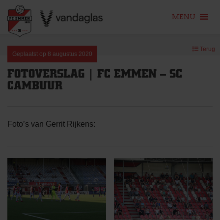
MENU
Skip
Terug
to
Geplaatst op
8 augustus 2020
content
FOTOVERSLAG | FC EMMEN – SC
CAMBUUR
Foto’s van Gerrit Rijkens: