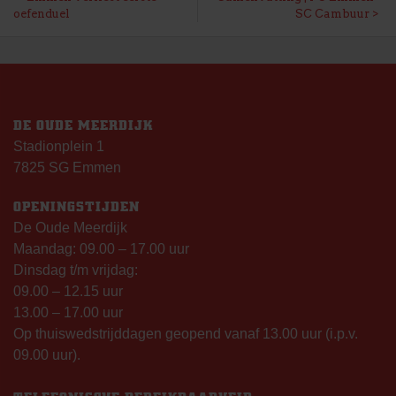
BERICHT
oefenduel
SC Cambuur
NAVIGATIE
DE OUDE MEERDIJK
Stadionplein 1
7825 SG Emmen
OPENINGSTIJDEN
De Oude Meerdijk
Maandag: 09.00 – 17.00 uur
Dinsdag t/m vrijdag:
09.00 – 12.15 uur
13.00 – 17.00 uur
Op thuiswedstrijddagen geopend vanaf 13.00 uur (i.p.v.
09.00 uur).