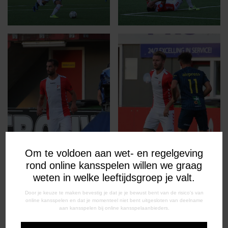
Om te voldoen aan wet- en regelgeving
rond online kansspelen willen we graag
weten in welke leeftijdsgroep je valt.
Door je keuze te maken bevestig je dat je je bewust bent van de risico's van
online kansspelen en dat je momenteel niet bent uitgesloten van deelname
aan kansspelen bij online kansspelaanbieders.