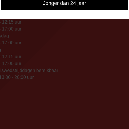
IKBAARHEID
Jonger dan 24 jaar
nisch bereikbaar op:
ag
- 12:15 uur
- 17:00 uur
sdag
- 17:00 uur
g
- 12:15 uur
- 17:00 uur
iswedstrijddagen bereikbaar
13:00 - 20:00 uur