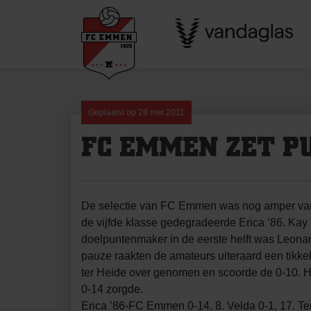
Skip
to
content
Geplaatst op
28 mei 2011
FC EMMEN ZET PU
De selectie van FC Emmen was nog amper van e
de vijfde klasse gedegradeerde Erica ’86. Kay 
doelpuntenmaker in de eerste helft was Leonar
pauze raakten de amateurs uiteraard een tikke
ter Heide over genomen en scoorde de 0-10. He
0-14 zorgde.
Erica ’86-FC Emmen 0-14. 8. Velda 0-1, 17. Ter