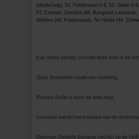
(strafschop), 50. Poldervaart 0-8, 55. Stolte 0
FC Emmen: Zeinstra (46. Bangma); Leonardo, De
Wolters (46. Poldervaart), Ter Heide (46. Zimm
Kay Velda (rechts) scoorde twee keer in de eers
Qays Shayesteh maakt een buiteling.
Richard Stolte is even de weg kwijt.
Leonardo bekijkt het resultaat van de strafsc
Doelman Diederik Bangma (rechts) op de helft v