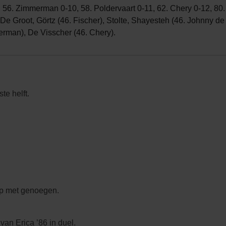
-9, 56. Zimmerman 0-10, 58. Poldervaart 0-11, 62. Chery 0-12, 80
 Groot, Görtz (46. Fischer), Stolte, Shayesteh (46. Johnny de 
erman), De Visscher (46. Chery).
te helft.
hop met genoegen.
an Erica ’86 in duel.