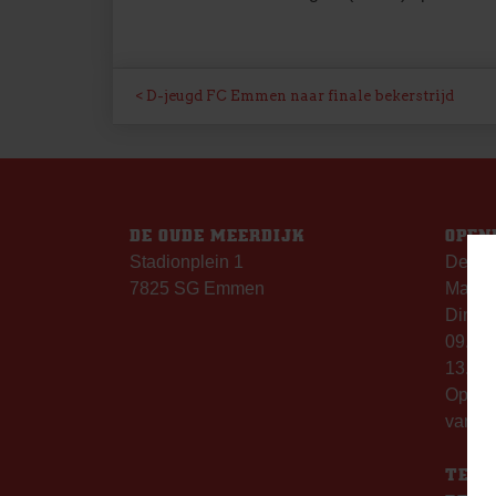
BERICHT
D-jeugd FC Emmen naar finale bekerstrijd
NAVIGATIE
DE OUDE MEERDIJK
OPEN
Stadionplein 1
De Ou
7825 SG Emmen
Maanda
Dinsda
09.00 
13.00 
Op th
vanaf 
TELE