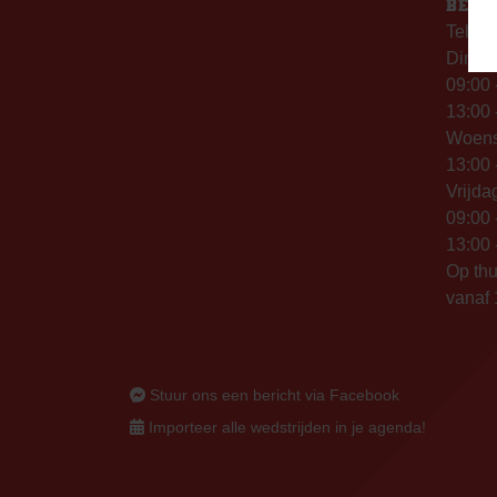
BERE
Telefo
Dinsd
09:00 
13:00 
Woen
13:00 
Vrijda
09:00 
13:00 
Op thu
vanaf 
Stuur ons een bericht via Facebook
Importeer alle wedstrijden in je agenda!