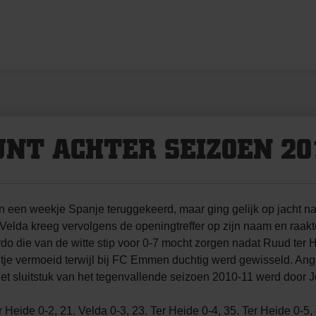
NT ACHTER SEIZOEN 20
en weekje Spanje teruggekeerd, maar ging gelijk op jacht naa
Velda kreeg vervolgens de openingtreffer op zijn naam en raakt
do die van de witte stip voor 0-7 mocht zorgen nadat Ruud ter 
ltje vermoeid terwijl bij FC Emmen duchtig werd gewisseld. A
t sluitstuk van het tegenvallende seizoen 2010-11 werd door J
 Heide 0-2, 21. Velda 0-3, 23. Ter Heide 0-4, 35. Ter Heide 0-5,