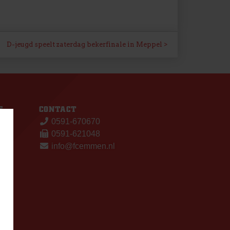
D-jeugd speelt zaterdag bekerfinale in Meppel
S
CONTACT
0591-670670
0591-621048
info@fcemmen.nl