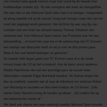
vier minuten twee goede kansen maar had vooral bij de tweede keer
koelbloediger moeten zijn. Hij was overigens wel sterk als doorgeefluik.
Het was niet zo dat Helmond Sport niets had in te brengen. Integendeel,
de ploeg speelde vol op de aanval, kreeg ook kansjes maar niet van het
soort dat opgelegd wordt genoemd. Het dichtste bij was nog Ilja van
Leerdam met een knal van afstand waarop Thomas Villadsen een
antwoord had. Voor Helmond Sport trainer Jan Poortvliet was het een
teleurstelling. ,,Je komt hier naar toe in de wetenschap dat FC Emmen
een waslijst aan blessures heeft en wil je voor de drie punten gaan.
Maar ik ben wat betreft bedrogen uit gekomen.”
De tweede helft begon goed voor FC Emmen want al in de vierde
minuut kwam de 2-0 op het scorebord. Aan de basis stond wederom
Robbie Haemhouts die met een prachtige pass de tussen twee
Helmonders staande Edgar Bernhardt bereikte. De Duitser klopte het
duo op snelheid, zwenkte wat af naar de linkerkant om doelman Robert
van Westerop te omzeilen en tikte heel koeltjes de 2-0 binnen. Zelfs
trainer Gerry Hamstra kreeg de handen op elkaar. ,,Hij maakte het op
een fantastische manier af.”
Het bleef ook daarna een open wedstrijd waarbij Helmond Sport evenals