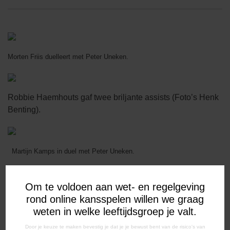
Morten Friis duelleert met Peter Uneken.
Robbie Haemhouts gaf twee briljante assists (Foto’s Henk
Benting).
Martijn Kamps in duel met Peter Uneken.
Om te voldoen aan wet- en regelgeving
Edgar Bernhardt heeft de hele defensie van Helmond Sport verschalkt.
rond online kansspelen willen we graag
weten in welke leeftijdsgroep je valt.
Door je keuze te maken bevestig je dat je je bewust bent van de risico's van