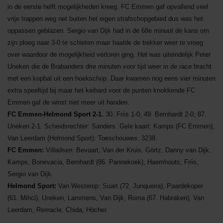
in de eerste helft mogelijkheden kreeg. FC Emmen gaf opvallend veel
vrije trappen weg net buiten het eigen strafschopgebied dus was het
oppassen geblazen. Sergio van Dijk had in de 68e minuut de kans om
zijn ploeg naar 3-0 te schieten maar haalde de trekker weer te vroeg
over waardoor de mogelijkheid verloren ging. Het was uiteindelijk Peter
Uneken die de Brabanders drie minuten voor tijd weer in de race bracht
met een kopbal uit een hoekschop. Daar kwamen nog eens vier minuten
extra speeltijd bij maar het keihard voor de punten knokkende FC
Emmen gaf de winst niet meer uit handen.
FC Emmen-Helmond Sport 2-1.
30. Friis 1-0, 49. Bernhardt 2-0, 87.
Uneken 2-1. Scheidsrechter: Sanders. Gele kaart: Kamps (FC Emmen),
Van Leerdam (Helmond Sport). Toeschouwes: 3238.
FC Emmen:
Villadsen: Bevaart, Van der Kruis, Görtz, Danny van Dijk,
Kamps, Bonevacia, Bernhardt (86. Pannekoek), Haemhouts, Friis,
Sergio van Dijk.
Helmond Sport:
Van Westerop: Suart (72. Junqueira), Paardekoper
(61. Mihci), Uneken, Lammens, Van Dijk, Roma (67. Habraken), Van
Leerdam, Remacle, Chida, Höcher.