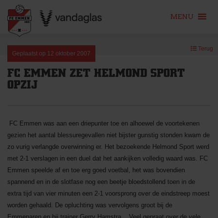
MENU
Skip
Terug
to
Geplaatst op
12 oktober 2007
content
FC EMMEN ZET HELMOND SPORT
OPZIJ
FC Emmen was aan een driepunter toe en alhoewel de voortekenen
gezien het aantal blessuregevallen niet bijster gunstig stonden kwam de
zo vurig verlangde overwinning er. Het bezoekende Helmond Sport werd
met 2-1 verslagen in een duel dat het aankijken volledig waard was. FC
Emmen speelde af en toe erg goed voetbal, het was bovendien
spannend en in de slotfase nog een beetje bloedstollend toen in de
extra tijd van vier minuten een 2-1 voorsprong over de eindstreep moest
worden gehaald. De opluchting was vervolgens groot bij de
Emmenaren en bij trainer Gerry Hamstra. ,,Veel gepraat over de vele