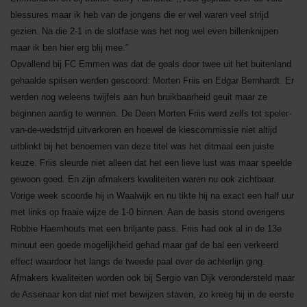
blessures maar ik heb van de jongens die er wel waren veel strijd
gezien. Na die 2-1 in de slotfase was het nog wel even billenknijpen
maar ik ben hier erg blij mee.”
Opvallend bij FC Emmen was dat de goals door twee uit het buitenland
gehaalde spitsen werden gescoord: Morten Friis en Edgar Bernhardt. Er
werden nog weleens twijfels aan hun bruikbaarheid geuit maar ze
beginnen aardig te wennen. De Deen Morten Friis werd zelfs tot speler-
van-de-wedstrijd uitverkoren en hoewel de kiescommissie niet altijd
uitblinkt bij het benoemen van deze titel was het ditmaal een juiste
keuze. Friis sleurde niet alleen dat het een lieve lust was maar speelde
gewoon goed. En zijn afmakers kwaliteiten waren nu ook zichtbaar.
Vorige week scoorde hij in Waalwijk en nu tikte hij na exact een half uur
met links op fraaie wijze de 1-0 binnen. Aan de basis stond overigens
Robbie Haemhouts met een briljante pass. Friis had ook al in de 13e
minuut een goede mogelijkheid gehad maar gaf de bal een verkeerd
effect waardoor het langs de tweede paal over de achterlijn ging.
Afmakers kwaliteiten worden ook bij Sergio van Dijk verondersteld maar
de Assenaar kon dat niet met bewijzen staven, zo kreeg hij in de eerste