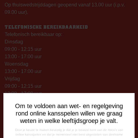
Op thuiswedstrijddagen geopend vanaf 13.00 uur (i.p.v.
09.00 uur).
TELEFONISCHE BEREIKBAARHEID
Telefonisch bereikbaar op:
Dinsdag
09:00 - 12:15 uur
13:00 - 17:00 uur
Woensdag
13:00 - 17:00 uur
Vrijdag
09:00 - 12:15 uur
13:00 - 17:00 uur
Op thuiswedstrijddagen bereikbaar vanaf 13:00 - 20:00 uur
Om te voldoen aan wet- en regelgeving
rond online kansspelen willen we graag
CORRESPONDENTIE-ADRES
weten in welke leeftijdsgroep je valt.
Postbus 26
7800 AA Emmen
Door je keuze te maken bevestig je dat je je bewust bent van de risico's van
online kansspelen en dat je momenteel niet bent uitgesloten van deelname