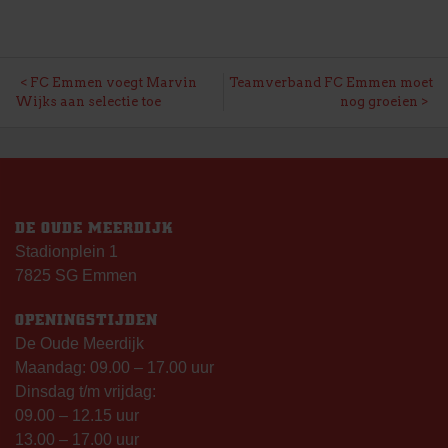
BERICHT
FC Emmen voegt Marvin
Teamverband FC Emmen moet
Wijks aan selectie toe
nog groeien
NAVIGATIE
DE OUDE MEERDIJK
Stadionplein 1
7825 SG Emmen
OPENINGSTIJDEN
De Oude Meerdijk
Maandag: 09.00 – 17.00 uur
Dinsdag t/m vrijdag:
09.00 – 12.15 uur
13.00 – 17.00 uur