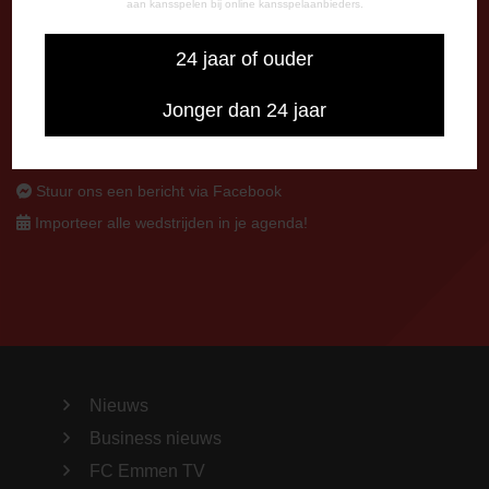
aan kansspelen bij online kansspelaanbieders.
CONTACT
0591-670670
24 jaar of ouder
0591-621048
info@fcemmen.nl
Jonger dan 24 jaar
Stuur ons een bericht via Facebook
Importeer alle wedstrijden in je agenda!
Nieuws
Business nieuws
FC Emmen TV