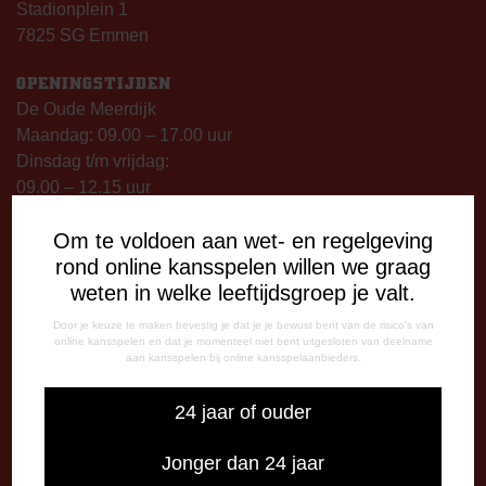
Stadionplein 1
7825 SG Emmen
OPENINGSTIJDEN
De Oude Meerdijk
Maandag: 09.00 – 17.00 uur
Dinsdag t/m vrijdag:
09.00 – 12.15 uur
13.00 – 17.00 uur
Om te voldoen aan wet- en regelgeving
Op thuiswedstrijddagen geopend vanaf 13.00 uur (i.p.v.
rond online kansspelen willen we graag
09.00 uur).
weten in welke leeftijdsgroep je valt.
TELEFONISCHE BEREIKBAARHEID
Door je keuze te maken bevestig je dat je je bewust bent van de risico's van
Telefonisch bereikbaar op:
online kansspelen en dat je momenteel niet bent uitgesloten van deelname
aan kansspelen bij online kansspelaanbieders.
Dinsdag
09:00 - 12:15 uur
24 jaar of ouder
13:00 - 17:00 uur
Woensdag
Jonger dan 24 jaar
13:00 - 17:00 uur