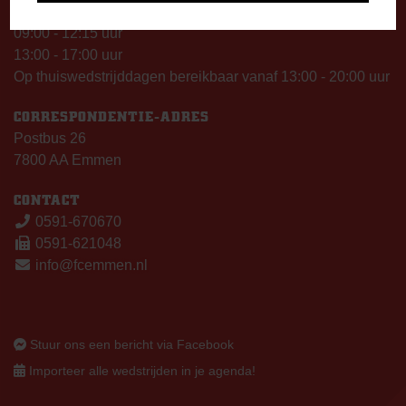
Vrijdag
09:00 - 12:15 uur
13:00 - 17:00 uur
Op thuiswedstrijddagen bereikbaar vanaf 13:00 - 20:00 uur
CORRESPONDENTIE-ADRES
Postbus 26
7800 AA Emmen
CONTACT
0591-670670
0591-621048
info@fcemmen.nl
Stuur ons een bericht via Facebook
Importeer alle wedstrijden in je agenda!