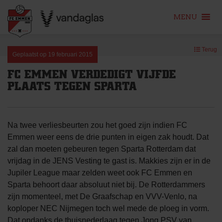
MENU
Skip
Terug
to
Geplaatst op
19 februari 2015
content
FC EMMEN VERDEDIGT VIJFDE
PLAATS TEGEN SPARTA
Na twee verliesbeurten zou het goed zijn indien FC
Emmen weer eens de drie punten in eigen zak houdt. Dat
zal dan moeten gebeuren tegen Sparta Rotterdam dat
vrijdag in de JENS Vesting te gast is. Makkies zijn er in de
Jupiler League maar zelden weet ook FC Emmen en
Sparta behoort daar absoluut niet bij. De Rotterdammers
zijn momenteel, met De Graafschap en VVV-Venlo, na
koploper NEC Nijmegen toch wel mede de ploeg in vorm.
Dat ondanks de thuisnederlaag tegen Jong PSV van