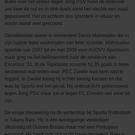
duels voor het verlies tegen Jong PSV hield de defensie
zes keer de nul en in drie duels werd het slechts een maal
gepasseerd. Het zit achterin dus ijzersterk in elkaar en
voorin wordt veel gescoord.
Opvallendste speler is momenteel Denis Mahmudov die in
zijn laatste twee wedstrijden vier keer scoorde. Mahmudov
speelde van 2007 tot en met 2009 voor AGOVV Apeldoorn
maar ging na het faillissement naar de amateurs van
Excelsior ’31. In de Topklasse scoorde hij 35 goals in twee
seizoenen wat reden voor PEC Zwolle was hem vast te
leggen. In Zwolle kreeg hij echter weinig kansen en dat
was bij Sparta wel het geval. Hij ontbrak licht geblesseerd
tegen Jong PSV maar zal er tegen FC Emmen wel weer bij
zijn.
De enige nieuweling na de winterstop bij Sparta Rotterdam
is Yalany Baio. Hij is een twintigjarige verdediger
afkomstig uit Guinee-Bissau maar met een Portugees
paspoort. Hij heeft zich vlot in de basis gespeeld. Baio is