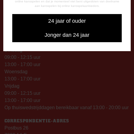
online kansspelen en dat je momenteel niet bent uitgesloten van deelname
aan kansspelen bij online kansspelaanbieders.
13.00 – 17.00 uur
Op thuiswedstrijddagen geopend vanaf 13.00 uur (i.p.v.
24 jaar of ouder
09.00 uur).
Jonger dan 24 jaar
TELEFONISCHE BEREIKBAARHEID
Telefonisch bereikbaar op:
Dinsdag
09:00 - 12:15 uur
13:00 - 17:00 uur
Woensdag
13:00 - 17:00 uur
Vrijdag
09:00 - 12:15 uur
13:00 - 17:00 uur
Op thuiswedstrijddagen bereikbaar vanaf 13:00 - 20:00 uur
CORRESPONDENTIE-ADRES
Postbus 26