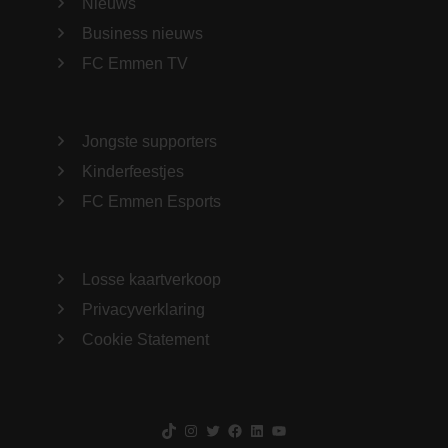
Nieuws
Business nieuws
FC Emmen TV
Jongste supporters
Kinderfeestjes
FC Emmen Esports
Losse kaartverkoop
Privacyverklaring
Cookie Statement
TikTok
Instagram
Twitter
Facebook
LinkedIn
YouTube