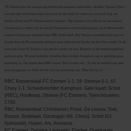
FC Emmen kon de voorsprong slechts acht minuten vasthouden. Invaller Tjaronn Chery
was met zijn eerste balcontact succesvol en dat deed de vrees voor een toch nog een
slechte afloop wat FC Emmen betrof ontstaan. Vijf minuten voor afloop zat een nieuwe
voorsprong er echter ook in toen de Emmenaren twee hoekschoppen op rij fabriceerden
waaruit veel gevaar ontstond maar RBC hield stand. Roy Stroeve worstelde zich nog een
keertje door de Roosendaalse defensie maar miste net de kracht om het af te ronden. In de
extra tijd kwam FC Emmen nog met de schrik vrij toen Remacle in het strafschopgebied
onderuit ging. De goed leidende scheidsrechter Jochem Kamphuis zag er gelukkig geen
strafschop in. Dat laatste deed RBC-trainer Rini Coolen wel: ,,Ik heb de beelden een paar
keer teruggezien en denk dat het wel een strafschop was. Maar het zij zo.’’
RBC Roosendaal-FC Emmen 1-1. 59. Stroeve 0-1, 67.
Chery 1-1. Scheidsrechter: Kamphuis. Gele kaart: Schot
(RBC), Houtkoop, Stroeve (FC Emmen). Toeschouwers:
1700.
RBC Roosendaal: Christianen; Polak, De Leeuw, Toet,
Ramos, Boddaart, Gündogan (66. Chery), Schot (63.
Nahrwold), Hayen, Ars, Remacle.
FC Emmen: Zeinstra; Leonardo, Fischer, Ouedraogo,