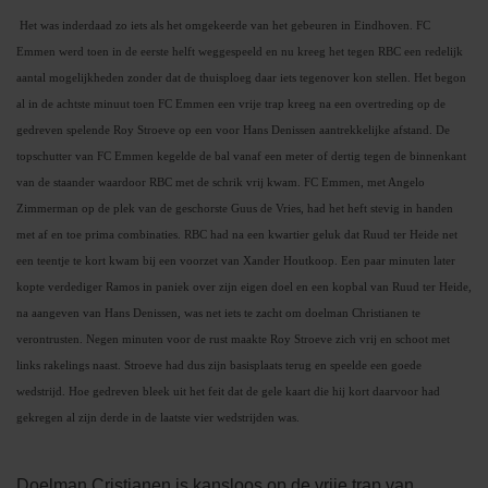
Het was inderdaad zo iets als het omgekeerde van het gebeuren in Eindhoven. FC
Emmen werd toen in de eerste helft weggespeeld en nu kreeg het tegen RBC een redelijk
aantal mogelijkheden zonder dat de thuisploeg daar iets tegenover kon stellen. Het begon
al in de achtste minuut toen FC Emmen een vrije trap kreeg na een overtreding op de
gedreven spelende Roy Stroeve op een voor Hans Denissen aantrekkelijke afstand. De
topschutter van FC Emmen kegelde de bal vanaf een meter of dertig tegen de binnenkant
van de staander waardoor RBC met de schrik vrij kwam. FC Emmen, met Angelo
Zimmerman op de plek van de geschorste Guus de Vries, had het heft stevig in handen
met af en toe prima combinaties. RBC had na een kwartier geluk dat Ruud ter Heide net
een teentje te kort kwam bij een voorzet van Xander Houtkoop. Een paar minuten later
kopte verdediger Ramos in paniek over zijn eigen doel en een kopbal van Ruud ter Heide,
na aangeven van Hans Denissen, was net iets te zacht om doelman Christianen te
verontrusten. Negen minuten voor de rust maakte Roy Stroeve zich vrij en schoot met
links rakelings naast. Stroeve had dus zijn basisplaats terug en speelde een goede
wedstrijd. Hoe gedreven bleek uit het feit dat de gele kaart die hij kort daarvoor had
gekregen al zijn derde in de laatste vier wedstrijden was.
Doelman Cristianen is kansloos op de vrije trap van