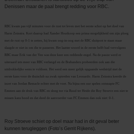
Denissen maar de paal brengt redding voor RBC.
RBC kwam pas vijf minuten voor de rust tot leven met het eerste schot op het doel van
Harm Zeinstra. Kort daarop had Xander Houtkoop een prima mogelijkheid om zijn ploeg
met de rust op 0-1 te zetten, hij kwam oog-in-oog met de RBC sluitpost te staan maar
slaagde er niet in om die te passeren. Het laatste woord in de eerste helft had vervolgens
RBC maar Erik van der Ven was deze keer een reddende engel. Na de pauze werd er
uiteraard iets meer van RBC verlangd en de Brabanders probeerden ook aan die
uitdrukkelijke wens te voldoen. Het werd een meer gelijk opgaande wedstrijd met de
eerste kans voor de thuisclub na zwak optreden van Leonardo. Harm Zeinstra keerde de
inzet van Jordan Remacle echter met de voet. Na bijna een uur spelen ontsnapte FC
Emmen aan de druk van RBC en sloeg toe via Ruud ter Heide die Roy Stroeve een niet te
missen kans bood en dat deed de aanvoerder van FC Emmen dan ook niet: 0-1.
Roy Stroeve schiet op doel maar had in dit geval beter
kunnen terugleggen (Foto’s Gerrit Rijkens).