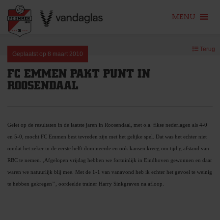
MENU
Skip
Terug
to
Geplaatst op
8 maart 2010
content
FC EMMEN PAKT PUNT IN
ROOSENDAAL
Gelet op de resultaten in de laatste jaren in Roosendaal, met o.a. fikse nederlagen als 4-0
en 5-0, mocht FC Emmen best tevreden zijn met het gelijke spel. Dat was het echter niet
omdat het zeker in de eerste helft domineerde en ook kansen kreeg om tijdig afstand van
RBC te nemen. ,Afgelopen vrijdag hebben we fortuinlijk in Eindhoven gewonnen en daar
waren we natuurlijk blij mee. Met de 1-1 van vanavond heb ik echter het gevoel te weinig
te hebben gekregen’’, oordeelde trainer Harry Sinkgraven na afloop.