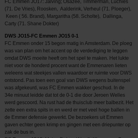
FC Emmen JO17: Jalving; Osazee, Timmerman, Luchies
(71. De Vries), Roosken, Aalderink, Verheul (71. Ploeger),
Keen ( 56. Brand), Margaritha (58. Scholte), Dallinga,
Carty (71. Shane Dokter)
DWS JO15-FC Emmen JO15 0-1
FC Emmen onder 15 begon matig in Amsterdam. De ploeg
was van plan om het accent op de verdediging te leggen
omdat DWS moeite heeft om het spel te maken. Het lukte
niet voor de honderd procent want de Emmenaren lieten
weleens wat steekjes vallen waardoor er ruimte voor DWS
ontstond. Pas toen een goal van DWS wegens buitenspel
was afgekeurd, was FC Emmen wakker geschud. In de
34e minuut leidde dat tot de 0-1 die door Jeroen Welles
werd gescoord. Na rust had de thuisclub meer balbezit. Het
zette een extra spits in en werd er met veel hoge ballen in
de Emmer defensie gewerkt. De bezoekers uit Emmen
gaven echter geen krimp en gingen met een driepunter op
zak de bus in.