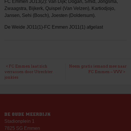
FC Emmen JO13(2): Van Dijk; Dogan, Smid, Jongsma,
Zwaagstra, Bijkerk, Quispel (Van Velzen), Kartiodjojo,
Jansen, Sehi (Bosch), Joesten (Doldersum).
De Weide JO11(1)-FC Emmen JO11(1) afgelast
BERICHT
FC Emmen laat zich
Neem gratis iemand mee naar
verrassen door Utrechter
FC Emmen – VVV
NAVIGATIE
jonkies
DE OUDE MEERDIJK
Stadionplein 1
7825 SG Emmen