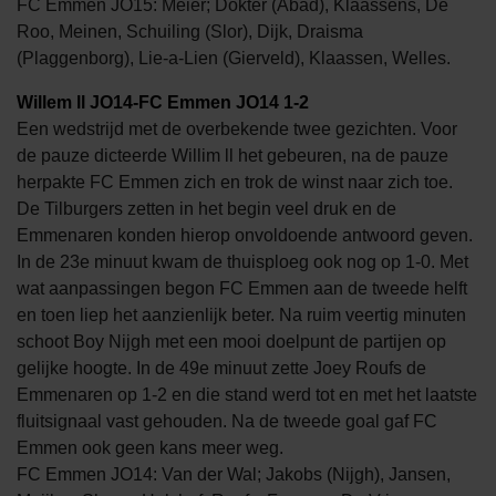
FC Emmen JO15: Meier; Dokter (Abad), Klaassens, De
Roo, Meinen, Schuiling (Slor), Dijk, Draisma
(Plaggenborg), Lie-a-Lien (Gierveld), Klaassen, Welles.
Willem ll JO14-FC Emmen JO14 1-2
Een wedstrijd met de overbekende twee gezichten. Voor
de pauze dicteerde Willim ll het gebeuren, na de pauze
herpakte FC Emmen zich en trok de winst naar zich toe.
De Tilburgers zetten in het begin veel druk en de
Emmenaren konden hierop onvoldoende antwoord geven.
In de 23e minuut kwam de thuisploeg ook nog op 1-0. Met
wat aanpassingen begon FC Emmen aan de tweede helft
en toen liep het aanzienlijk beter. Na ruim veertig minuten
schoot Boy Nijgh met een mooi doelpunt de partijen op
gelijke hoogte. In de 49e minuut zette Joey Roufs de
Emmenaren op 1-2 en die stand werd tot en met het laatste
fluitsignaal vast gehouden. Na de tweede goal gaf FC
Emmen ook geen kans meer weg.
FC Emmen JO14: Van der Wal; Jakobs (Nijgh), Jansen,