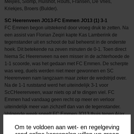
Meijles, Slomp, Hulshof, Roufs, Fransen, De Vries,
Kriekjes, Broers (Bulder).
SC Heerenveen JO13-FC Emmen JO13 (1) 3-1
FC Emmen begon uitstekend door vroeg druk te zetten. Na
een assist van Florian Zeqiri kapte Kas Lamberink de
tegenstander uit en schoot de bal beheerst in de onderste
hoek. Dit betekende na zeven minuten de 0-1. Toen direct
hierna Sc Heerenveen na een misser in de achterhoede de
1-1 scoorde, was het gedaan met FC Emmen. De scherpte
was weg, duels werden niet meer gewonnen en SC
Heerenveen nam langzaam maar zeker de wedstrijd over.
Na de 1-1 ruststand werd het uiteindelijk 3-1 voor
ScCHeerenveen, waar niets op af te dingen viel. FC
Emmen had vandaag geen recht op meer en verloor
uiteindelijk meer van zichzelf dan van de tegenstander.
Volgende week speelt FC Emmen JO13 thuis tegen Ajax.
FC Emmen JO13(1): Sibon; Tempelman, Funke, Falke,
Om te voldoen aan wet- en regelgeving
Egberts, Boer, Ridderbusch, Dijkstra (Kuik), Zwikker,