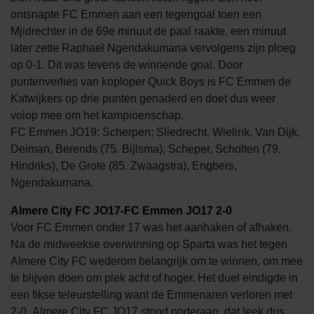
ontsnapte FC Emmen aan een tegengoal toen een
Mjidrechter in de 69e minuut de paal raakte. een minuut
later zette Raphael Ngendakumana vervolgens zijn ploeg
op 0-1. Dit was tevens de winnende goal. Door
puntenverlies van koploper Quick Boys is FC Emmen de
Katwijkers op drie punten genaderd en doet dus weer
volop mee om het kampioenschap.
FC Emmen JO19: Scherpen; Sliedrecht, Wielink, Van Dijk,
Deiman, Berends (75. Bijlsma), Scheper, Scholten (79.
Hindriks), De Grote (85. Zwaagstra), Engbers,
Ngendakumana.
Almere City FC JO17-FC Emmen JO17 2-0
Voor FC Emmen onder 17 was het aanhaken of afhaken.
Na de midweekse overwinning op Sparta was het tegen
Almere City FC wederom belangrijk om te winnen, om mee
te blijven doen om plek acht of hoger. Het duel eindigde in
een fikse teleurstelling want de Emmenaren verloren met
2-0. Almere City FC JO17 stond onderaan, dat leek dus