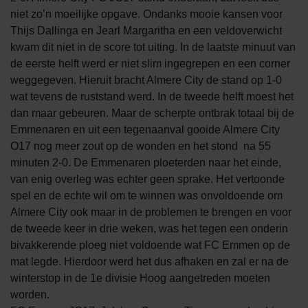
niet zo’n moeilijke opgave. Ondanks mooie kansen voor
Thijs Dallinga en Jearl Margaritha en een veldoverwicht
kwam dit niet in de score tot uiting. In de laatste minuut van
de eerste helft werd er niet slim ingegrepen en een corner
weggegeven. Hieruit bracht Almere City de stand op 1-0
wat tevens de ruststand werd. In de tweede helft moest het
dan maar gebeuren. Maar de scherpte ontbrak totaal bij de
Emmenaren en uit een tegenaanval gooide Almere City
O17 nog meer zout op de wonden en het stond na 55
minuten 2-0. De Emmenaren ploeterden naar het einde,
van enig overleg was echter geen sprake. Het vertoonde
spel en de echte wil om te winnen was onvoldoende om
Almere City ook maar in de problemen te brengen en voor
de tweede keer in drie weken, was het tegen een onderin
bivakkerende ploeg niet voldoende wat FC Emmen op de
mat legde. Hierdoor werd het dus afhaken en zal er na de
winterstop in de 1e divisie Hoog aangetreden moeten
worden.