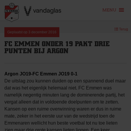
MENU
Skip
Terug
to
Geplaatst op
3 december 2016
content
FC EMMEN ONDER 19 PAKT DRIE
PUNTEN BIJ ARGON
Argon JO19-FC Emmen JO19 0-1
De uitslag zou kunnen duiden op een spannend duel maar
dat was het eigenlijk helemaal niet. FC Emmen was
namelijk negentig minuten lang de dominerende partij, het
vergat alleen dat in voldoende doelpunten om te zetten.
Kansen op een ruime overwinning waren er dus in ruime
mate, zeker in het eerste uur van de wedstrijd toen de
Emmenaren wellicht hun beste voetbal tot nu toe lieten
zien maar drie grote kansen lieten liggen. Een keer