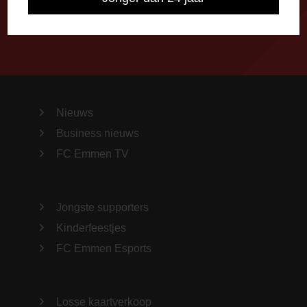
Nieuws
Business nieuws
FC Emmen TV
Jongste supporters
Kinderfeestjes
FC Emmen Esports
Losse kaartverkoop