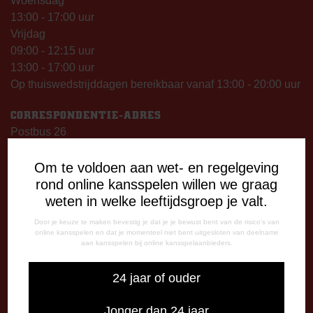
Woensdag
13:00 - 17:00 uur
Vrijdag
09:00 - 12:15 uur
13:00 - 17:00 uur
Op thuiswedstrijddagen bereikbaar vanaf 13:00 - 20:00 uur
CORRESPONDENTIE-ADRES
Postbus 26
7800 AA Emmen
Om te voldoen aan wet- en regelgeving
CONTACT
rond online kansspelen willen we graag
0591-670670
weten in welke leeftijdsgroep je valt.
0591-621048
Door je keuze te maken bevestig je dat je je bewust bent van de risico's van
info@fcemmen.nl
online kansspelen en dat je momenteel niet bent uitgesloten van deelname
aan kansspelen bij online kansspelaanbieders.
24 jaar of ouder
Stuur ons een bericht via Facebook
Jonger dan 24 jaar
Importeer alle wedstrijden in je agenda!