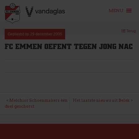
MENU
Skip
Terug
to
Geplaatst op
29 december 2005
content
FC EMMEN OEFENT TEGEN JONG NAC
BERICHT
Melchior Schoenmakers één
Het laatste nieuws uit Belek
duel geschorst
NAVIGATIE