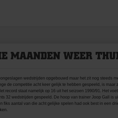
IE MAANDEN WEER THU
ongeslagen wedstrijden opgebouwd maar het zit nog steeds me
ege de competitie acht keer gelijk te hebben gespeeld, is maar
 Het record staat namelijk op 16 uit het seizoen 1990/91. Het voe
s 32 wedstrijden gespeeld. De hoop van trainer Joop Gall is uite
fiks aantal van die acht gelijke spelen had ook best in een dri
kken.