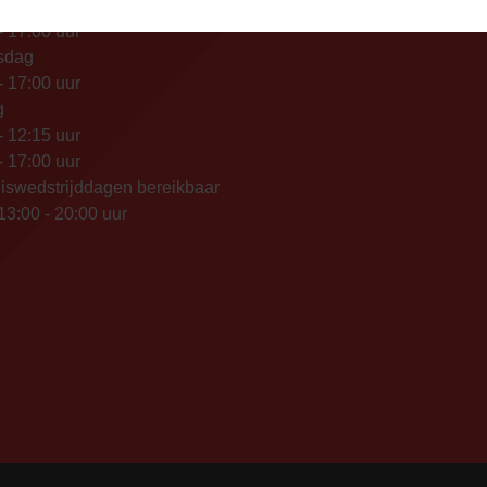
- 12:15 uur
- 17:00 uur
sdag
- 17:00 uur
g
- 12:15 uur
- 17:00 uur
iswedstrijddagen bereikbaar
13:00 - 20:00 uur