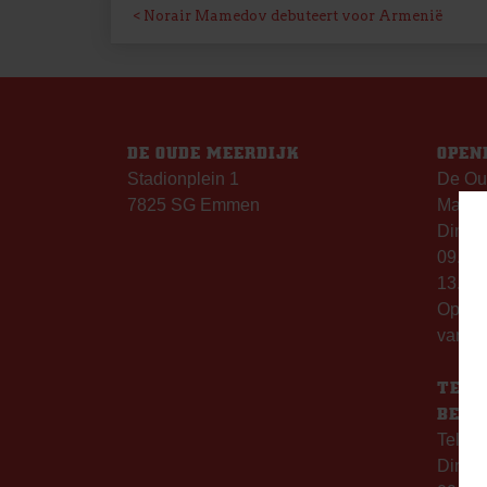
BERICHT
Norair Mamedov debuteert voor Armenië
NAVIGATIE
DE OUDE MEERDIJK
OPEN
Stadionplein 1
De Ou
7825 SG Emmen
Maanda
Dinsda
09.00 
13.00 
Op th
vanaf 
TELE
BERE
Telefo
Dinsd