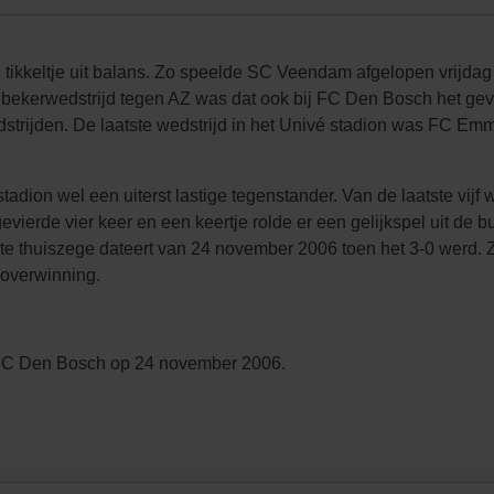
n tikkeltje uit balans. Zo speelde SC Veendam afgelopen vrijd
e bekerwedstrijd tegen AZ was dat ook bij FC Den Bosch het ge
edstrijden. De laatste wedstrijd in het Univé stadion was FC 
stadion wel een uiterst lastige tegenstander. Van de laatste vij
ierde vier keer en een keertje rolde er een gelijkspel uit de b
te thuiszege dateert van 24 november 2006 toen het 3-0 werd
overwinning.
-FC Den Bosch op 24 november 2006.