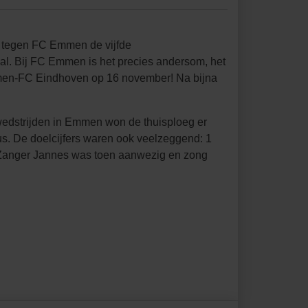
ag tegen FC Emmen de vijfde
val. Bij FC Emmen is het precies andersom, het
Emmen-FC Eindhoven op 16 november! Na bijna
f wedstrijden in Emmen won de thuisploeg er
us. De doelcijfers waren ook veelzeggend: 1
. Zanger Jannes was toen aanwezig en zong