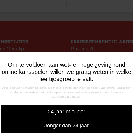
INGSTIJDEN
CORRESPONDENTIE-ADRE
de Meerdijk
Postbus 26
g: 09.00 – 17.00 uur
7800 AA Emmen
g t/m vrijdag:
Om te voldoen aan wet- en regelgeving rond
– 12.15 uur
online kansspelen willen we graag weten in welke
– 17.00 uur
leeftijdsgroep je valt.
uiswedstrijddagen geopend
Door je keuze te maken bevestig je dat je je bewust bent van de risico's van online kansspelen
13.00 uur (i.p.v. 09.00 uur).
en dat je momenteel niet bent uitgesloten van deelname aan kansspelen bij online
kansspelaanbieders.
FONISCHE
24 jaar of ouder
IKBAARHEID
nisch bereikbaar op:
Jonger dan 24 jaar
ag