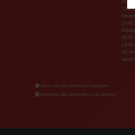
09:00 
13:00 
Woen
13:00 
Vrijda
09:00 
13:00 
Op thu
vanaf 
Stuur ons een bericht via Facebook
Importeer alle wedstrijden in je agenda!