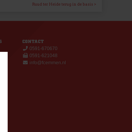
Ruud ter Heide terug in de basis
S
CONTACT
0591-670670
0591-621048
info@fcemmen.nl