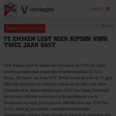
MENU
Skip
Terug
to
Geplaatst op
17 mei 2008
content
FC EMMEN LEGT NIEK RIPSON VOOR
TWEE JAAR VAST
Niek Ripson heeft de laatste drie seizoenen bij TOP Oss onder
contract gestaan maar begon zijn betaalde loopbaan bij NAC
Breda. Als speler van Jong NAC Breda mocht hij zelfs op 25 april
2004 zijn debuut in de eredivisie maken als invaller voor Johan
Elmander in de thuiswedstrijd tegen ADO Den Haag. Hij bracht
het tot twee officiële wedstrijden in de hoofdmacht van de
Bredanaars en stapte in het seizoen 2005/06 over naar TOP Oss.
In Oss werd hij als centrale verdediger/controlerende
middenvelder snel een vaste waarde en miste in de afgelopen drie