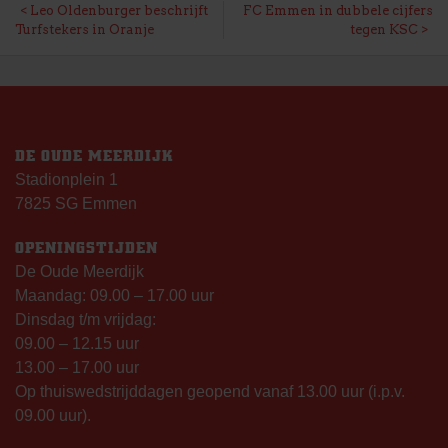
BERICHT
Leo Oldenburger beschrijft
FC Emmen in dubbele cijfers
Turfstekers in Oranje
tegen KSC
NAVIGATIE
DE OUDE MEERDIJK
Stadionplein 1
7825 SG Emmen
OPENINGSTIJDEN
De Oude Meerdijk
Maandag: 09.00 – 17.00 uur
Dinsdag t/m vrijdag:
09.00 – 12.15 uur
13.00 – 17.00 uur
Op thuiswedstrijddagen geopend vanaf 13.00 uur (i.p.v.
09.00 uur).