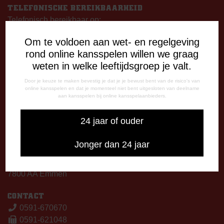
TELEFONISCHE BEREIKBAARHEID
Telefonisch bereikbaar op:
Dinsdag
Om te voldoen aan wet- en regelgeving
09:00 - 12:15 uur
rond online kansspelen willen we graag
13:00 - 17:00 uur
weten in welke leeftijdsgroep je valt.
Woensdag
13:00 - 17:00 uur
Door je keuze te maken bevestig je dat je je bewust bent van de risico's van
online kansspelen en dat je momenteel niet bent uitgesloten van deelname
Vrijdag
aan kansspelen bij online kansspelaanbieders.
09:00 - 12:15 uur
13:00 - 17:00 uur
24 jaar of ouder
Op thuiswedstrijddagen bereikbaar vanaf 13:00 - 20:00 uur
Jonger dan 24 jaar
CORRESPONDENTIE-ADRES
Postbus 26
7800 AA Emmen
CONTACT
0591-670670
0591-621048