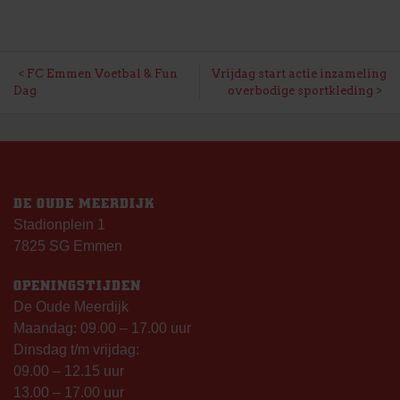
BERICHT
FC Emmen Voetbal & Fun
Vrijdag start actie inzameling
Dag
overbodige sportkleding
NAVIGATIE
DE OUDE MEERDIJK
Stadionplein 1
7825 SG Emmen
OPENINGSTIJDEN
De Oude Meerdijk
Maandag: 09.00 – 17.00 uur
Dinsdag t/m vrijdag:
09.00 – 12.15 uur
13.00 – 17.00 uur