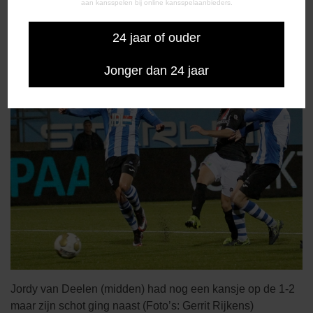
aan kansspelen bij online kansspelaanbieders.
Ontzetting in de 90e minuut: de bal zeilt uit een vrije trap
van Koc het Emmer doel binnen.
24 jaar of ouder
Jonger dan 24 jaar
Jordy van Deelen (midden) had nog een kansje op de 1-2
maar zijn schot ging naast (Foto’s: Gerrit Rijkens)