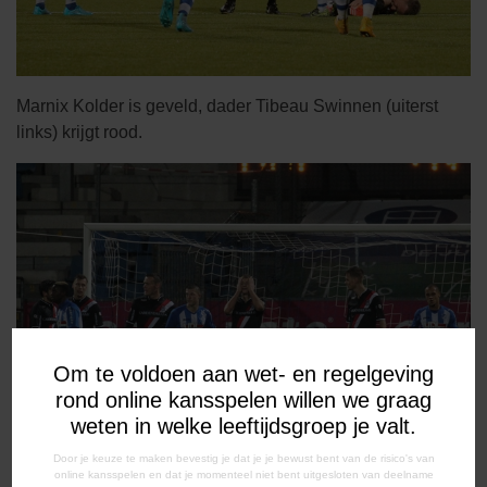
Marnix Kolder is geveld, dader Tibeau Swinnen (uiterst
links) krijgt rood.
Om te voldoen aan wet- en regelgeving
rond online kansspelen willen we graag
weten in welke leeftijdsgroep je valt.
Door je keuze te maken bevestig je dat je je bewust bent van de risico's van
online kansspelen en dat je momenteel niet bent uitgesloten van deelname