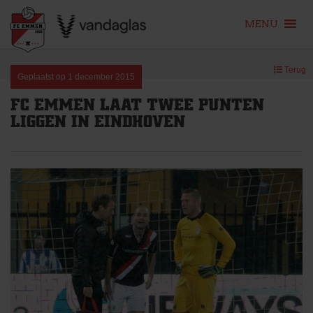
MENU
Skip
Terug
to
Geplaatst op
1 december 2015
content
FC EMMEN LAAT TWEE PUNTEN
LIGGEN IN EINDHOVEN