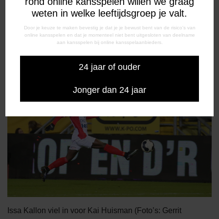
rond online kansspelen willen we graag
weten in welke leeftijdsgroep je valt.
Door je keuze te maken bevestig je dat je je bewust bent van de risico's van
online kansspelen en dat je momenteel niet bent uitgesloten van deelname
aan kansspelen bij online kansspelaanbieders.
Youri Loen scoorde het enige Emmer doelpunt.
24 jaar of ouder
Jonger dan 24 jaar
Issa Kallon viel in voor Kai Huisman (Foto’s: Gerrit