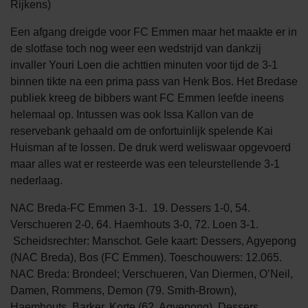
Rijkens)
Een afgang dreigde voor FC Emmen maar het maakte er in
de slotfase toch nog weer een wedstrijd van dankzij
invaller Youri Loen die achttien minuten voor tijd de 3-1
binnen tikte na een prima pass van Henk Bos. Het Bredase
publiek kreeg de bibbers want FC Emmen leefde ineens
helemaal op. Intussen was ook Issa Kallon van de
reservebank gehaald om de onfortuinlijk spelende Kai
Huisman af te lossen. De druk werd weliswaar opgevoerd
maar alles wat er resteerde was een teleurstellende 3-1
nederlaag.
NAC Breda-FC Emmen 3-1. 19. Dessers 1-0, 54.
Verschueren 2-0, 64. Haemhouts 3-0, 72. Loen 3-1.
Scheidsrechter: Manschot. Gele kaart: Dessers, Agyepong
(NAC Breda), Bos (FC Emmen). Toeschouwers: 12.065.
NAC Breda: Brondeel; Verschueren, Van Diermen, O’Neil,
Damen, Rommens, Demon (79. Smith-Brown),
Haemhouts, Barker, Korte (62. Agyepong), Dessers.