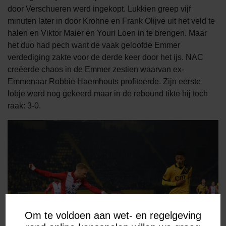
door Verschueren werd ingekopt. Lukkien greep vijf
minuten later in door Krohne en Frank Olijve uit het veld te
halen en Viktor Maier en Youri Loen in te brengen. Maar
het duo had pech want de vaak geloofde Emmer
verdediging zakte voor de derde keer door het ijs. NAC
creëerde chaos in de Emmer zestien waarvan ex-
Emmenaar Robbie Haemhouts profiteerde. Zijn eerste
lobje werd nog gekeerd maar in de rebound tikte hij toch
raak: 3-0.
Om te voldoen aan wet- en regelgeving