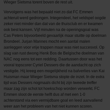
Wieger Sietsma torent boven de rest uit.
Vervolgens was het bepaald niet zo dat FC Emmen
achteruit werd gedrongen. Integendeel, het veldspel oogde
zeker niet minder dan dat van de thuisclub en er kwamen
ook best kansen. Vijf minuten na de openingsgoal was
Cas Peters bijvoorbeeld gevaarlijk maar stuitte op doelman
Brondeel. Jurjan Mannes mocht een aantal malen
aanleggen voor vrije trappen maar was niet succesvol. Op
slag van rust dwong Henk Bos de Belgische doelman van
NAC nog eens tot een redding. Daartussen door was het
vooral topscorer Cyriel Dessers die de aandacht op zich
vestigde. Hij kreeg een mogelijkheid na balverlies van Kai
Huisman maar Wieger Sietsma stopte de inzet. In de extra
tijd was Dessers nogmaals dicht bij zijn tweede treffer
maar zag zijn schot tot hoekschop worden verwerkt. FC
Emmen sloot de eerste helft dus af met een 1-0
achterstand via een vermijdbare goal en leed aanvallend
weer aan het probleem van het niet kunnen scoren.