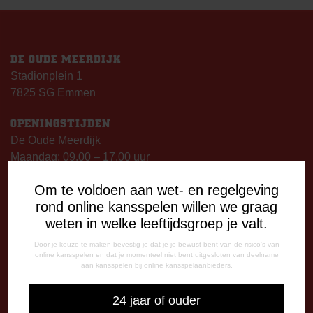
DE OUDE MEERDIJK
Stadionplein 1
7825 SG Emmen
OPENINGSTIJDEN
De Oude Meerdijk
Maandag: 09.00 – 17.00 uur
Dinsdag t/m vrijdag:
Om te voldoen aan wet- en regelgeving
09.00 – 12.15 uur
rond online kansspelen willen we graag
13.00 – 17.00 uur
weten in welke leeftijdsgroep je valt.
Op thuiswedstrijddagen geopend vanaf 13.00 uur (i.p.v.
09.00 uur).
Door je keuze te maken bevestig je dat je je bewust bent van de risico's van
online kansspelen en dat je momenteel niet bent uitgesloten van deelname
aan kansspelen bij online kansspelaanbieders.
TELEFONISCHE BEREIKBAARHEID
Telefonisch bereikbaar op:
24 jaar of ouder
Dinsdag