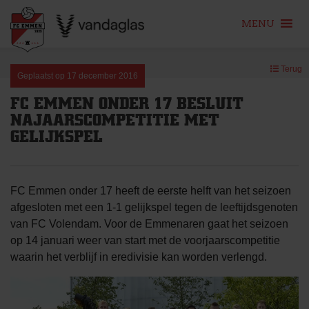
MENU
Skip
Terug
to
Geplaatst op
17 december 2016
content
FC EMMEN ONDER 17 BESLUIT
NAJAARSCOMPETITIE MET
GELIJKSPEL
FC Emmen onder 17 heeft de eerste helft van het seizoen
afgesloten met een 1-1 gelijkspel tegen de leeftijdsgenoten
van FC Volendam. Voor de Emmenaren gaat het seizoen
op 14 januari weer van start met de voorjaarscompetitie
waarin het verblijf in eredivisie kan worden verlengd.