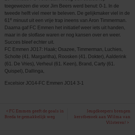
toegewezen die voor Jim Beers werd benut: 0-1. In de
tweede helft viel meer te beleven. De gelijkmaker viel in de
e
61
minuut uit een vrije trap ineens van Aron Timmerman.
Daarna gaf FC Emmen het initiatief weer iets uit handen,
maar in de slotfase waren er nog kansen over en weer.
Succes bleef echter uit.
FC Emmen JO17: Haak; Osazee, Timmerman, Luchies,
Scholte (41. Margaritha), Roosken (41. Dokter), Aalderink
(61. De Vries), Verheul (61. Keen), Brand, Carty (61.
Quispel), Dallinga,
Excelsior JO14-FC Emmen JO14 3-1
BERICHT
FC Emmen geeft de goals in
Jeugdkeepers brengen
Breda te gemakkelijk weg
kerstbezoek aan Wilma van
NAVIGATIE
Vilsteren!