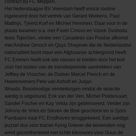
contract bij FC Meppen.
Het hedendaagse BV Veendam heeft vooral routine
ingeleverd door het vertrek van Gerard Wiekens, Paul
Matthijs, Tjeerd Korf en Michiel Hemmen. Daar voor in de
plaats kwamen o.a. met Pavel Cmovs en Vasek Svoboda
twee Tsjechen, verder een Canadees van Poolse afkomst
met Andrew Ornoch en Qays Shayeste die de Nederlandse
nationaliteit bezit maar een Afghaanse achtergrond heeft.
FC Emmen heeft ook iets nieuws te bieden door het kort
voor het sluiten van de transferperiode aantrekken van
Jeffrey de Visscher, de Duitser Marcel Piesch en de
Heerenveners Pele van Anholt en Jurjan
Wouda. Broodnodige versterkingen omdat de selectie
aardig is uitgedund. Erik van der Ven, Michel Poldervaart,
Sander Fischer en Kay Velda zijn geblesseerd. Verder zijn
Johnny de Vries en Steven de Blok geschorst en is Sjors
Paridaans naar FC Eindhoven teruggekeerd. Een aardige
puzzel dus voor trainer Azing Griever die bovendien nog
werd geconfronteerd met lichte blessures voor Guus de