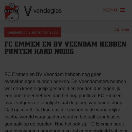
MENU
Skip
Terug
to
Geplaatst op
2 september 2010
content
FC EMMEN EN BV VEENDAM HEBBEN
PUNTEN HARD NODIG
FC Emmen en BV Veendam hebben nog geen
overwinningen kunnen boeken. De Veendammers hebben
wel een keertje gelijk gespeeld en zouden dus eigenlijk
een punt meer hebben dan het nog puntloze FC Emmen
maar volgens de ranglijst staat de ploeg van trainer Joop
Gall op min 3. Dat kan dus dit seizoen in de wonderlijke
voetbalwereld waar spelers worden bestraft voor foutjes
gemaakt op de burelen. Hoe het ook zij: FC Emmen heeft
een overwinning broodnodig en zal er ongetwijfeld vol voor