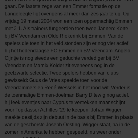
gaan. De laatste zege van een Emmer formatie op de
Langeleegte ligt overigens al meer dan zes jaar terug. Op
vrijdag 19 maart 2004 won een toen oppermachtig Emmen
met 3-1. Als trainers fungeerden toen twee Jannen: Korte
bij BV Veendam en Olde Riekerink bij Emmen. Van de
spelers die toen in het veld stonden zijn er nog vier actief
bij het hedendaagse FC Emmen en BV Veendam. Angelo
Cijntje is nog steeds een geduchte verdediger bij BV
Veendam en Marnix Kolder zit eveneens nog in de
geelzwarte selectie. Twee spelers hebben van clubs
gewisseld: Guus de Vries speelde toen voor de
Veendammers en René Wessels in het rood-wit. Verder is
de toenmalige Emmen-doelman Barry Ditewig nog actief,
hij leek eventjes naar Cyprus te vertrekken maar schijnt
voor Topklasser Achilles ’29 te keepen. Johan Wigger
maakte destijds zijn debuut in de basis bij Emmen in plaats
van de geschorste Joseph Oosting. Wigger staat, na in de
zomer in Amerika te hebben gespeeld, nu weer onder