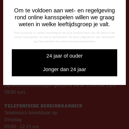
Om te voldoen aan wet- en regelgeving
rond online kansspelen willen we graag
DE OUDE MEERDIJK
weten in welke leeftijdsgroep je valt.
Stadionplein 1
7825 SG Emmen
Door je keuze te maken bevestig je dat je je bewust bent van de risico's van
online kansspelen en dat je momenteel niet bent uitgesloten van deelname
aan kansspelen bij online kansspelaanbieders.
OPENINGSTIJDEN
De Oude Meerdijk
24 jaar of ouder
Maandag: 09.00 – 17.00 uur
Dinsdag t/m vrijdag:
Jonger dan 24 jaar
09.00 – 12.15 uur
13.00 – 17.00 uur
Op thuiswedstrijddagen geopend vanaf 13.00 uur (i.p.v.
09.00 uur).
TELEFONISCHE BEREIKBAARHEID
Telefonisch bereikbaar op:
Dinsdag
09:00 - 12:15 uur