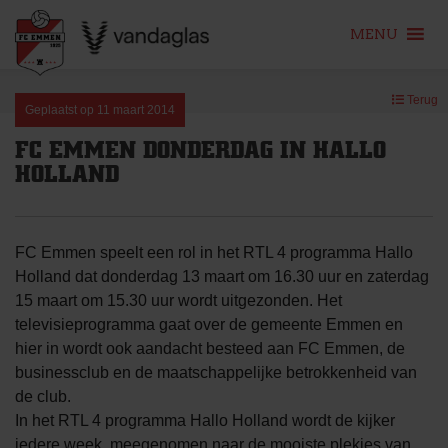
MENU
Skip
Terug
to
Geplaatst op
11 maart 2014
content
FC EMMEN DONDERDAG IN HALLO
HOLLAND
FC Emmen speelt een rol in het RTL 4 programma Hallo
Holland dat donderdag 13 maart om 16.30 uur en zaterdag
15 maart om 15.30 uur wordt uitgezonden. Het
televisieprogramma gaat over de gemeente Emmen en
hier in wordt ook aandacht besteed aan FC Emmen, de
businessclub en de maatschappelijke betrokkenheid van
de club.
In het RTL 4 programma Hallo Holland wordt de kijker
iedere week meegenomen naar de mooiste plekjes van