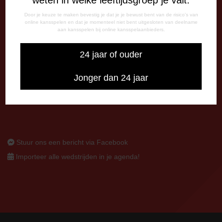
Door je keuze te maken bevestig je dat je je bewust bent van de risico's van
CORRESPONDENTIE-ADRES
online kansspelen en dat je momenteel niet bent uitgesloten van deelname
Postbus 26
aan kansspelen bij online kansspelaanbieders.
7800 AA Emmen
24 jaar of ouder
CONTACT
0591-670670
Jonger dan 24 jaar
0591-621048
info@fcemmen.nl
Stuur ons een bericht via Facebook
Importeer alle wedstrijden in je agenda!