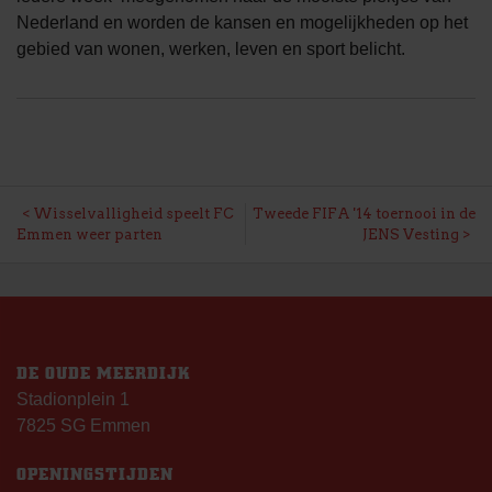
Nederland en worden de kansen en mogelijkheden op het
gebied van wonen, werken, leven en sport belicht.
BERICHT
Wisselvalligheid speelt FC
Tweede FIFA '14 toernooi in de
Emmen weer parten
JENS Vesting
NAVIGATIE
DE OUDE MEERDIJK
Stadionplein 1
7825 SG Emmen
OPENINGSTIJDEN