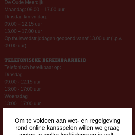
De Oude Meerdijk
Maandag: 09.00 – 17.00 uur
Dinsdag t/m vrijdag:
09.00 – 12.15 uur
13.00 – 17.00 uur
Op thuiswedstrijddagen geopend vanaf 13.00 uur (i.p.v.
09.00 uur).
TELEFONISCHE BEREIKBAARHEID
Telefonisch bereikbaar op:
Dinsdag
09:00 - 12:15 uur
13:00 - 17:00 uur
Woensdag
13:00 - 17:00 uur
Vrijdag
09:00 - 12:15 uur
Om te voldoen aan wet- en regelgeving
13:00 - 17:00 uur
rond online kansspelen willen we graag
Op thuiswedstrijddagen bereikbaar vanaf 13:00 - 20:00 uur
weten in welke leeftijdsgroep je valt.