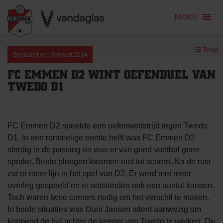
MENU
Skip
Terug
to
Geplaatst op
19 maart 2014
content
FC EMMEN D2 WINT OEFENDUEL VAN
TWEDO D1
FC Emmen D2 speelde een oefenwedstrijd tegen Twedo
D1. In een rommelige eerste helft was FC Emmen D2
slordig in de passing en was er van goed voetbal geen
sprake. Beide ploegen kwamen niet tot scoren. Na de rust
zat er meer lijn in het spel van D2. Er werd met meer
overleg gespeeld en er ontstonden ook een aantal kansen.
Toch waren twee corners nodig om het verschil te maken.
In beide situaties was Dani Jansen attent aanwezig om
koppend de bal achter de keeper van Twedo te werken. De