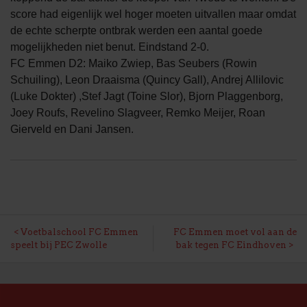
score had eigenlijk wel hoger moeten uitvallen maar omdat
de echte scherpte ontbrak werden een aantal goede
mogelijkheden niet benut. Eindstand 2-0.
FC Emmen D2: Maiko Zwiep, Bas Seubers (Rowin
Schuiling), Leon Draaisma (Quincy Gall), Andrej Allilovic
(Luke Dokter) ,Stef Jagt (Toine Slor), Bjorn Plaggenborg,
Joey Roufs, Revelino Slagveer, Remko Meijer, Roan
Gierveld en Dani Jansen.
BERICHT
Voetbalschool FC Emmen
FC Emmen moet vol aan de
speelt bij PEC Zwolle
bak tegen FC Eindhoven
NAVIGATIE