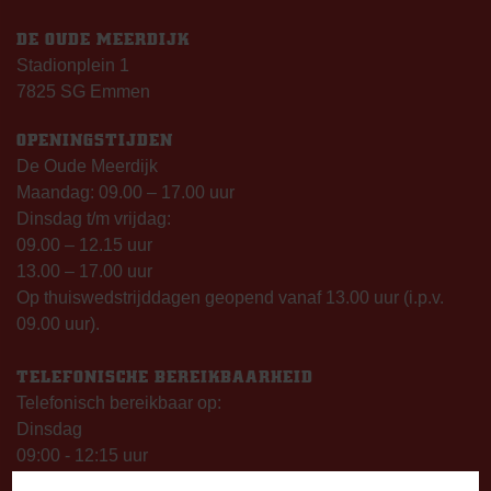
DE OUDE MEERDIJK
Stadionplein 1
7825 SG Emmen
OPENINGSTIJDEN
De Oude Meerdijk
Maandag: 09.00 – 17.00 uur
Dinsdag t/m vrijdag:
09.00 – 12.15 uur
13.00 – 17.00 uur
Op thuiswedstrijddagen geopend vanaf 13.00 uur (i.p.v.
09.00 uur).
TELEFONISCHE BEREIKBAARHEID
Telefonisch bereikbaar op:
Dinsdag
09:00 - 12:15 uur
13:00 - 17:00 uur