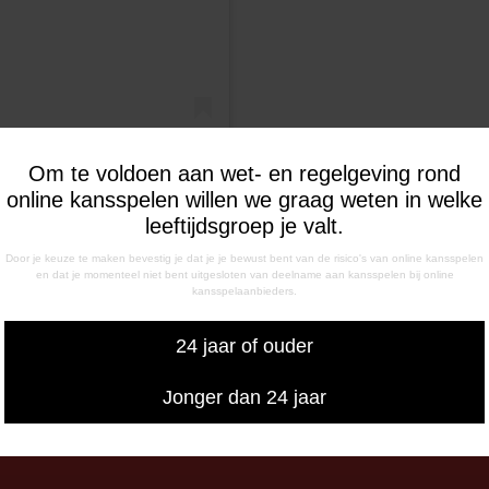
Om te voldoen aan wet- en regelgeving rond
online kansspelen willen we graag weten in welke
leeftijdsgroep je valt.
orts (@esportsfcemmen)
Door je keuze te maken bevestig je dat je je bewust bent van de risico's van online kansspelen
en dat je momenteel niet bent uitgesloten van deelname aan kansspelen bij online
kansspelaanbieders.
24 jaar of ouder
De Straat Op
Jonger dan 24 jaar