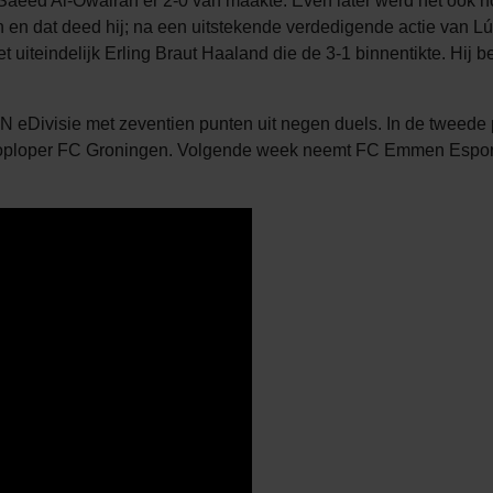
t Saeed Al-Owairan er 2-0 van maakte. Even later werd het ook n
en en dat deed hij; na een uitstekende verdedigende actie van 
et uiteindelijk Erling Braut Haaland die de 3-1 binnentikte. Hij
PN eDivisie met zeventien punten uit negen duels. In de tweede
n koploper FC Groningen. Volgende week neemt FC Emmen Esport