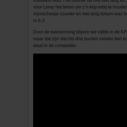
ruststand was. Het duurde na rust niet lang to
voor Leroy het teken om z’n kop erbij te houd
vlijmscherpe counter en met enig fortuin was h
in 6-3.
Door de overwinning blijven we vijfde in de K
maar dat zijn slechts drie punten minder da
staat in de competitie.