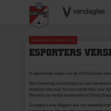
Skip
to
content
Geplaatst op
13 december 2022
ESPORTERS VERS
In speelronde negen van de KPN eDivisie hee
Max Koelemaij mocht beginnen aan het tweelu
doelpunt voor rust. Na rust walste Max over zij
Ronaldo (op randje buitenspel) en Erling Braut 
Zo begon Leroy Miggels aan zijn wedstrijd me