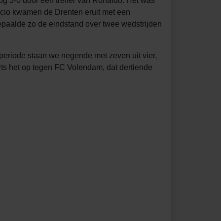
og 3-0 door een treffer van Ronaldo. Het was
Lúcio kwamen de Drenten eruit met een
 bepaalde zo de eindstand over twee wedstrijden
 periode staan we negende met zeven uit vier,
s het op tegen FC Volendam, dat dertiende