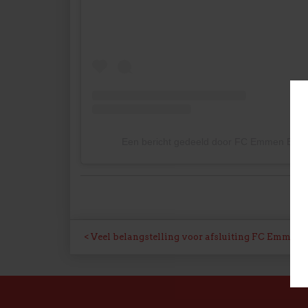
Een bericht gedeeld door FC Emmen Esp
BERICHT
Veel belangstelling voor afsluiting FC Emmen 
NAVIGATIE