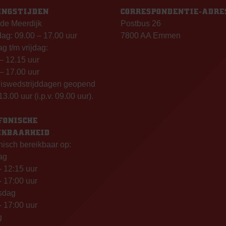
INGSTIJDEN
CORRESPONDENTIE-ADRE
de Meerdijk
Postbus 26
g: 09.00 – 17.00 uur
7800 AA Emmen
g t/m vrijdag:
– 12.15 uur
– 17.00 uur
uiswedstrijddagen geopend
13.00 uur (i.p.v. 09.00 uur).
FONISCHE
IKBAARHEID
nisch bereikbaar op:
ag
- 12:15 uur
- 17:00 uur
sdag
- 17:00 uur
g