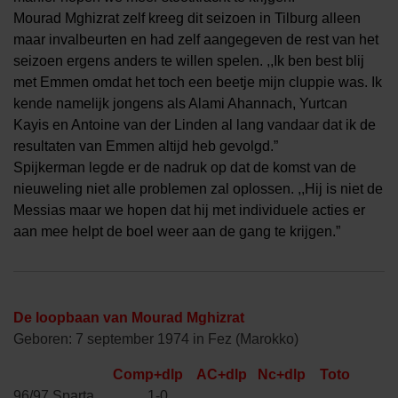
Mourad Mghizrat zelf kreeg dit seizoen in Tilburg alleen
maar invalbeurten en had zelf aangegeven de rest van het
seizoen ergens anders te willen spelen. ,,Ik ben best blij
met Emmen omdat het toch een beetje mijn cluppie was. Ik
kende namelijk jongens als Alami Ahannach, Yurtcan
Kayis en Antoine van der Linden al lang vandaar dat ik de
resultaten van Emmen altijd heb gevolgd.”
Spijkerman legde er de nadruk op dat de komst van de
nieuweling niet alle problemen zal oplossen. ,,Hij is niet de
Messias maar we hopen dat hij met individuele acties er
aan mee helpt de boel weer aan de gang te krijgen.”
De loopbaan van Mourad Mghizrat
Geboren: 7 september 1974 in Fez (Marokko)
Comp+dlp
AC+dlp Nc+
dlp Toto
96/97 Sparta 1-0