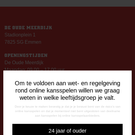
DE OUDE MEERDIJK
Stadionplein 1
7825 SG Emmen
OPENINGSTIJDEN
De Oude Meerdijk
Maandag: 09.00 – 17.00 uur
Dinsdag t/m vrijdag:
Om te voldoen aan wet- en regelgeving
09.00 – 12.15 uur
rond online kansspelen willen we graag
13.00 – 17.00 uur
weten in welke leeftijdsgroep je valt.
Op thuiswedstrijddagen geopend vanaf 13.00 uur (i.p.v.
09.00 uur).
Door je keuze te maken bevestig je dat je je bewust bent van de risico's van
online kansspelen en dat je momenteel niet bent uitgesloten van deelname
aan kansspelen bij online kansspelaanbieders.
TELEFONISCHE BEREIKBAARHEID
Telefonisch bereikbaar op:
24 jaar of ouder
Dinsdag