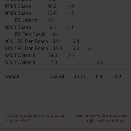
97/98 Sparta 28-2 4-0
98/99 Sparta 12-0 4-2
FC Utrecht 12-1
99/00 Sparta 6-1 3-1
FC Den Bosch 9-1
00/01 FC Den Bosch 32-4 6-4
01/02 FC Den Bosch 32-8 6-3 6-1
02/03 Willem ll 19-3 2-1
03/04 Willem ll 2-0 2-0
——————————————————————————–
Totaal: 153-20 25-11 6-1 2-0
BERICHT
Zwarte zaterdag voor Emmer
Een onverwachte bezoeker
jeugdvoetbal
tijdens de training
NAVIGATIE