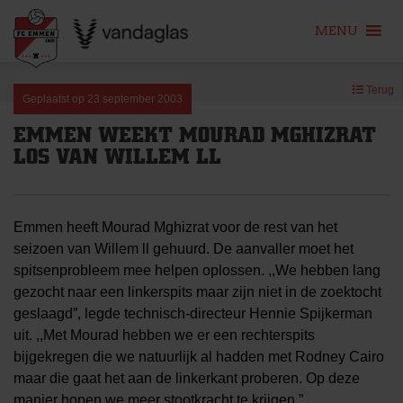
MENU
Skip
Terug
to
Geplaatst op
23 september 2003
content
EMMEN WEEKT MOURAD MGHIZRAT
LOS VAN WILLEM LL
Emmen heeft Mourad Mghizrat voor de rest van het
seizoen van Willem ll gehuurd. De aanvaller moet het
spitsenprobleem mee helpen oplossen. ,,We hebben lang
gezocht naar een linkerspits maar zijn niet in de zoektocht
geslaagd”, legde technisch-directeur Hennie Spijkerman
uit. ,,Met Mourad hebben we er een rechterspits
bijgekregen die we natuurlijk al hadden met Rodney Cairo
maar die gaat het aan de linkerkant proberen. Op deze
manier hopen we meer stootkracht te krijgen.”