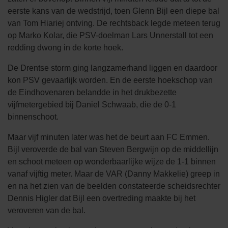
eerste kans van de wedstrijd, toen Glenn Bijl een diepe bal
van Tom Hiariej ontving. De rechtsback legde meteen terug
op Marko Kolar, die PSV-doelman Lars Unnerstall tot een
redding dwong in de korte hoek.
De Drentse storm ging langzamerhand liggen en daardoor
kon PSV gevaarlijk worden. En de eerste hoekschop van
de Eindhovenaren belandde in het drukbezette
vijfmetergebied bij Daniel Schwaab, die de 0-1
binnenschoot.
Maar vijf minuten later was het de beurt aan FC Emmen.
Bijl veroverde de bal van Steven Bergwijn op de middellijn
en schoot meteen op wonderbaarlijke wijze de 1-1 binnen
vanaf vijftig meter. Maar de VAR (Danny Makkelie) greep in
en na het zien van de beelden constateerde scheidsrechter
Dennis Higler dat Bijl een overtreding maakte bij het
veroveren van de bal.