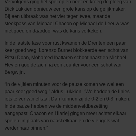
Vervolgens ging het spel op en neer en kreeg de ploeg van
Dick Lukkien opnieuw een grote kans op de gelijkmaker.
Bij een uitbraak was het vier tegen twee, maar de
steekpass van Michael Chacon op Michael de Leeuw was
niet goed en daardoor was de kans verkeken.
In de laatste fase voor rust kwamen de Drenten een paar
keer goed weg. Lorenzo Burnet blokkeerde een schot van
Ritsu Doan, Mohamed Ihattaren schoot naast en Michaël
Heylen gooide zich na een counter voor een schot van
Bergwijn.
“In de vijftien minuten voor de pauze komen we wel een
paar keer goed weg,” aldus Lukkien. “We hadden de linies
iets te ver van elkaar. Dan kunnen zij de 0-2 en 0-3 maken.
In de pauze hebben we de middenveldbezetting
aangepast. Chacon en Hiariej gingen meer achter elkaar
spelen, in plaats van naast elkaar, en de vleugels wat
verder naar binnen.”