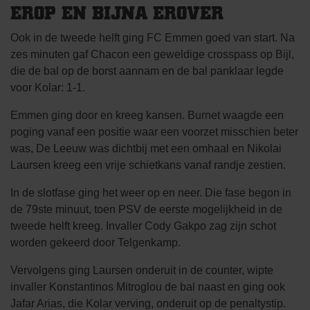
EROP EN BIJNA EROVER
Ook in de tweede helft ging FC Emmen goed van start. Na
zes minuten gaf Chacon een geweldige crosspass op Bijl,
die de bal op de borst aannam en de bal panklaar legde
voor Kolar: 1-1.
Emmen ging door en kreeg kansen. Burnet waagde een
poging vanaf een positie waar een voorzet misschien beter
was, De Leeuw was dichtbij met een omhaal en Nikolai
Laursen kreeg een vrije schietkans vanaf randje zestien.
In de slotfase ging het weer op en neer. Die fase begon in
de 79ste minuut, toen PSV de eerste mogelijkheid in de
tweede helft kreeg. Invaller Cody Gakpo zag zijn schot
worden gekeerd door Telgenkamp.
Vervolgens ging Laursen onderuit in de counter, wipte
invaller Konstantinos Mitroglou de bal naast en ging ook
Jafar Arias, die Kolar verving, onderuit op de penaltystip.