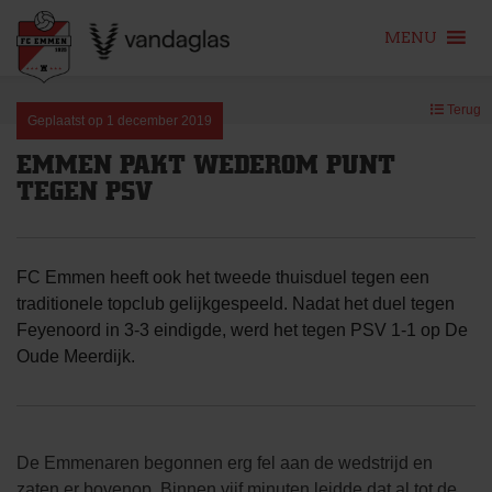
MENU
Skip
Terug
to
Geplaatst op
1 december 2019
content
EMMEN PAKT WEDEROM PUNT
TEGEN PSV
FC Emmen heeft ook het tweede thuisduel tegen een
traditionele topclub gelijkgespeeld. Nadat het duel tegen
Feyenoord in 3-3 eindigde, werd het tegen PSV 1-1 op De
Oude Meerdijk.
De Emmenaren begonnen erg fel aan de wedstrijd en
zaten er bovenop. Binnen vijf minuten leidde dat al tot de