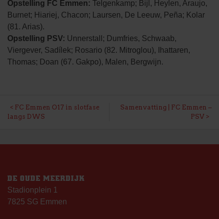
Opstelling FC Emmen:
Telgenkamp; Bijl, Heylen, Araujo,
Burnet; Hiariej, Chacon; Laursen, De Leeuw, Peña; Kolar
(81. Arias).
Opstelling PSV:
Unnerstall; Dumfries, Schwaab,
Viergever, Sadílek; Rosario (82. Mitroglou), Ihattaren,
Thomas; Doan (67. Gakpo), Malen, Bergwijn.
BERICHT
FC Emmen O17 in slotfase
Samenvatting | FC Emmen –
langs DWS
PSV
NAVIGATIE
DE OUDE MEERDIJK
Stadionplein 1
7825 SG Emmen