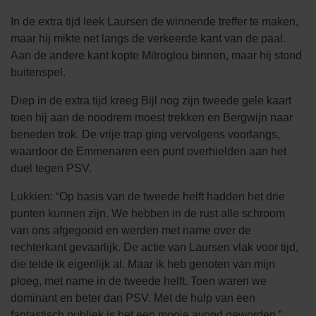
In de extra tijd leek Laursen de winnende treffer te maken,
maar hij mikte net langs de verkeerde kant van de paal.
Aan de andere kant kopte Mitroglou binnen, maar hij stond
buitenspel.
Diep in de extra tijd kreeg Bijl nog zijn tweede gele kaart
toen hij aan de noodrem moest trekken en Bergwijn naar
beneden trok. De vrije trap ging vervolgens voorlangs,
waardoor de Emmenaren een punt overhielden aan het
duel tegen PSV.
Lukkien: “Op basis van de tweede helft hadden het drie
punten kunnen zijn. We hebben in de rust alle schroom
van ons afgegooid en werden met name over de
rechterkant gevaarlijk. De actie van Laursen vlak voor tijd,
die telde ik eigenlijk al. Maar ik heb genoten van mijn
ploeg, met name in de tweede helft. Toen waren we
dominant en beter dan PSV. Met de hulp van een
fantastisch publiek is het een mooie avond geworden.”