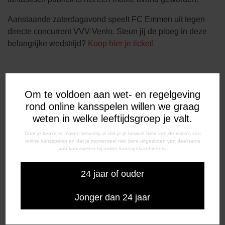
Aanstaande zaterdagavond speelt FC Emmen uit tegen
directe concurrent VVV-Venlo. Steun jij de ploeg in deze
belangrijke wedstrijd?
Koop hier je ticket!
FC Emmen – PSV: 1-1
Om te voldoen aan wet- en regelgeving
15. Schwaab 0-1
rond online kansspelen willen we graag
52. Kolar 1-1
weten in welke leeftijdsgroep je valt.
Rood: 90+3. Bijl (2x geel)
Door je keuze te maken bevestig je dat je je bewust bent van de risico's van
online kansspelen en dat je momenteel niet bent uitgesloten van deelname
Statistieken:
aan kansspelen bij online kansspelaanbieders.
Schoten: 12-13
Schoten op doel: 2-4
24 jaar of ouder
Balbezit: 44-56
Corners: 1-7
Jonger dan 24 jaar
Toeschouwers: 8.309