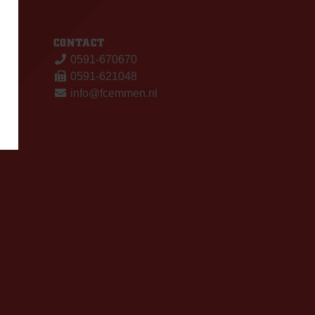
S
CONTACT
0591-670670
0591-621048
info@fcemmen.nl