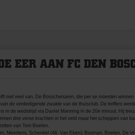
E EER AAN FC DEN BOS
lft niet veel van. De Bosschenaren, die per se moesten winne
t van de verdedigende zwakte van de thuisclub. De treffers w
 in de wedstrijd via Daniel Manning in de 20e minuut. Hij tre
Emmen drie verse krachten in het veld maar het scheppen van ka
zetten van Tom Boelen.
rn, Meertens, Schenkel (46. Van Eken); Bosman, Boelen, De Vr