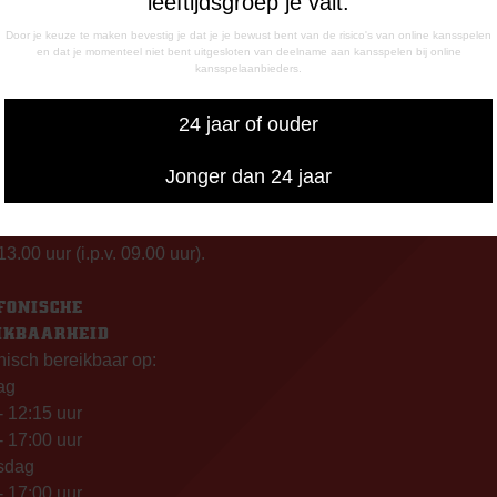
leeftijdsgroep je valt.
Door je keuze te maken bevestig je dat je je bewust bent van de risico's van online kansspelen
en dat je momenteel niet bent uitgesloten van deelname aan kansspelen bij online
INGSTIJDEN
CORRESPONDENTIE-ADRE
kansspelaanbieders.
de Meerdijk
Postbus 26
g: 09.00 – 17.00 uur
7800 AA Emmen
24 jaar of ouder
g t/m vrijdag:
– 12.15 uur
Jonger dan 24 jaar
– 17.00 uur
uiswedstrijddagen geopend
13.00 uur (i.p.v. 09.00 uur).
FONISCHE
IKBAARHEID
nisch bereikbaar op:
ag
- 12:15 uur
- 17:00 uur
sdag
- 17:00 uur