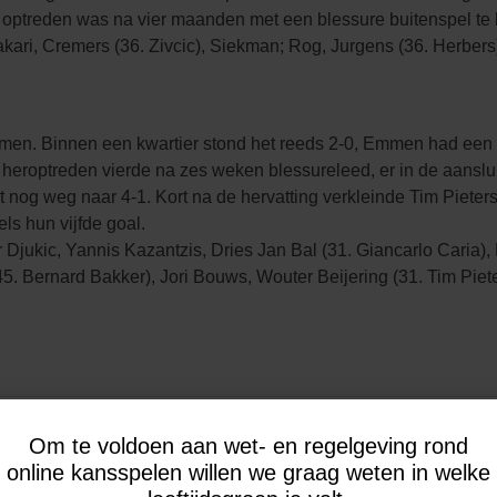
te optreden was na vier maanden met een blessure buitenspel t
ari, Cremers (36. Zivcic), Siekman; Rog, Jurgens (36. Herbers),
n. Binnen een kwartier stond het reeds 2-0, Emmen had een ka
 heroptreden vierde na zes weken blessureleed, er in de aansluit
nog weg naar 4-1. Kort na de hervatting verkleinde Tim Pieters 
ls hun vijfde goal.
jukic, Yannis Kazantzis, Dries Jan Bal (31. Giancarlo Caria), 
45. Bernard Bakker), Jori Bouws, Wouter Beijering (31. Tim Piete
Om te voldoen aan wet- en regelgeving rond
online kansspelen willen we graag weten in welke