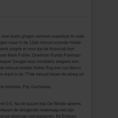
 veel duels gingen verloren waardoor te vaak
iggen maar in de 12de minuut scoorde Hidde
nt zorgde er voor dat de thuisclub kort
t van Mark Fuhler. Doelman Randy Poelman
2. Jasper Swager was inmiddels wegens een
ste minuut rondde Hidde Rog een via Marco
n want in de 77ste minuut kwam de ploeg uit
De Almeida, Pot, Guchelaar.
d het 0-0. Na de pauze liep De Weide opeens
oorkwam de dreigende nederlaag met zijn
veense doelman niet passeren. Bij Emmen