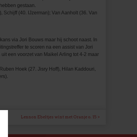
e hebben gestaan.
 Schijff (40. IJzerman); Van Aanholt (36. Van
ns via Jori Bouws maar hij schoot naast. In
ingstreffer te scoren na een assist van Jori
uit een voorzet van Maikel Arling tot 4-2 maar
Ruben Hoek (27. Jisry Hoff), Hilan Kaddouri,
rs).
Lennon Ebeltjes wint met Oranje o. 15