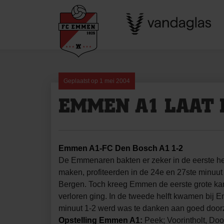
Skip
to
content
Geplaatst op
1 mei 2004
EMMEN A1 LAAT D
Emmen A1-FC Den Bosch A1 1-2
De Emmenaren bakten er zeker in de eerste he
maken, profiteerden in de 24e en 27ste minuu
Bergen. Toch kreeg Emmen de eerste grote kans
verloren ging. In de tweede helft kwamen bij 
minuut 1-2 werd was te danken aan goed door
Opstelling Emmen A1:
Peek; Voorintholt, Doo