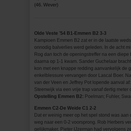
(46. Wever)
Olde Veste ’54 B1-Emmen B2 3-3
Kampioen Emmen B2 zat er in de laatste wedstr
onnodig balverlies werd geleden. In de acht 
Rog dan toch de openingstreffer na een diepe 
daarna op 1-1 kwam. Sander Guchelaar bracht
kon met een knappe redding aanvankelijk de g
enkelblessure vervangen door Lascal Boer. Na
van der Veen en Jeffrey Pot lopende aanval a
Steenwijk via een vrije trap vanaf dertig meter 
Opstelling Emmen B2:
Poelman; Fuhler, Swage
Emmen C2-De Weide C1 2-2
Dat er weinig meer op het spel stond was aan d
weg naar een 0-2 voorsprong. Rob Herbers verk
gelijkmaker. Pieter IJzerman had vervolgens 