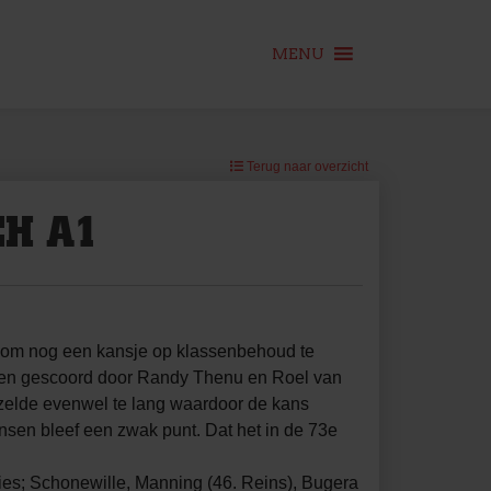
MENU
Terug naar overzicht
CH A1
n om nog een kansje op klassenbehoud te
erden gescoord door Randy Thenu en Roel van
uzelde evenwel te lang waardoor de kans
nsen bleef een zwak punt. Dat het in de 73e
ies; Schonewille, Manning (46. Reins), Bugera