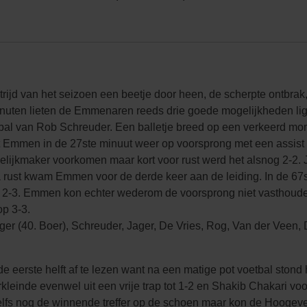
ijd van het seizoen een beetje door heen, de scherpte ontbrak,
minuten lieten de Emmenaren reeds drie goede mogelijkheden l
bal van Rob Schreuder. Een balletje breed op een verkeerd mome
 Emmen in de 27ste minuut weer op voorsprong met een assis
elijkmaker voorkomen maar kort voor rust werd het alsnog 2-
 rust kwam Emmen voor de derde keer aan de leiding. In de 67
f: 2-3. Emmen kon echter wederom de voorsprong niet vasthoude
op 3-3.
r (40. Boer), Schreuder, Jager, De Vries, Rog, Van der Veen, 
e eerste helft af te lezen want na een matige pot voetbal ston
leinde evenwel uit een vrije trap tot 1-2 en Shakib Chakari v
zelfs nog de winnende treffer op de schoen maar kon de Hooge