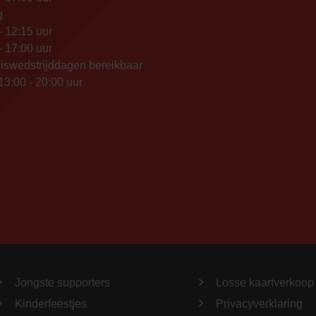
g
- 12:15 uur
- 17:00 uur
iswedstrijddagen bereikbaar
13:00 - 20:00 uur
Jongste supporters
Losse kaartverkoop
Kinderfeestjes
Privacyverklaring