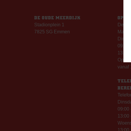
DE OUDE MEERDIJK
OPEN
Stadionplein 1
De Ou
7825 SG Emmen
Maanda
Dinsda
09.00 
13.00 
Op th
vanaf 
TELE
BERE
Telefo
Dinsd
09:00 
13:00 
Woen
13:00 