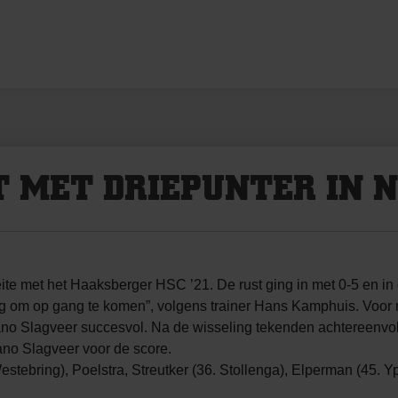
T MET DRIEPUNTER IN 
 met het Haaksberger HSC ’21. De rust ging in met 0-5 en in 
ig om op gang te komen”, volgens trainer Hans Kamphuis. Voor 
no Slagveer succesvol. Na de wisseling tekenden achtereenvo
ano Slagveer voor de score.
stebring), Poelstra, Streutker (36. Stollenga), Elperman (45. Y