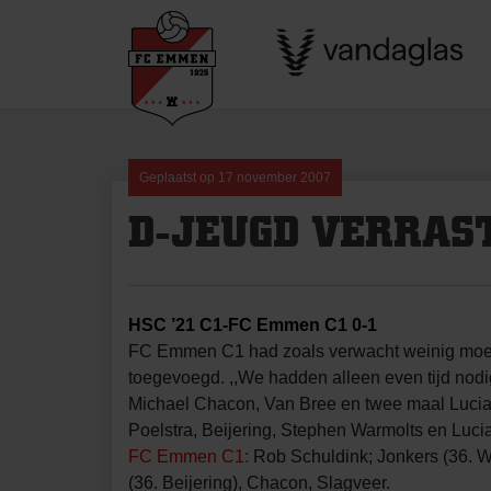
Skip
to
content
Geplaatst op
17 november 2007
D-JEUGD VERRAS
HSC ’21 C1-FC Emmen C1 0-1
FC Emmen C1 had zoals verwacht weinig moeite
toegevoegd. ,,We hadden alleen even tijd nod
Michael Chacon, Van Bree en twee maal Lucia
Poelstra, Beijering, Stephen Warmolts en Luci
FC Emmen C1:
Rob Schuldink; Jonkers (36. We
(36. Beijering), Chacon, Slagveer.