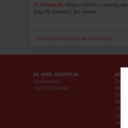
FC Emmen B1:
Koops: Hoff (70. Fokkens), Van
Rog (75. Heerkes), Ten Voorde.
BERICHT
Prima zege A-jeugd op Go Ahead Eagles
NAVIGATIE
DE OUDE MEERDIJK
OPEN
Stadionplein 1
De Ou
7825 SG Emmen
Maanda
Dinsda
09.00 
13.00 
Op th
vanaf 