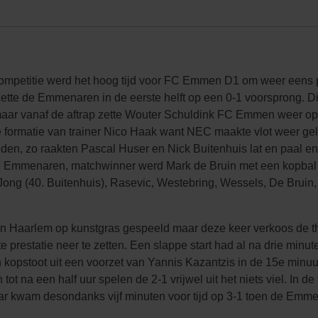
competitie werd het hoog tijd voor FC Emmen D1 om weer eens 
tte de Emmenaren in de eerste helft op een 0-1 voorsprong. Di
ar vanaf de aftrap zette Wouter Schuldink FC Emmen weer op
de formatie van trainer Nico Haak want NEC maakte vlot weer g
eden, zo raakten Pascal Huser en Nick Buitenhuis lat en paal e
 de Emmenaren, matchwinner werd Mark de Bruin met een kopbal
Jong (40. Buitenhuis), Rasevic, Westebring, Wessels, De Bruin,
 Haarlem op kunstgras gespeeld maar deze keer verkoos de thu
restatie neer te zetten. Een slappe start had al na drie minu
n kopstoot uit een voorzet van Yannis Kazantzis in de 15e minuu
tot na een half uur spelen de 2-1 vrijwel uit het niets viel. In
aar kwam desondanks vijf minuten voor tijd op 3-1 toen de Emm