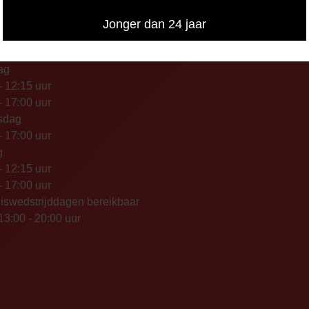
FONISCHE
Jonger dan 24 jaar
IKBAARHEID
nisch bereikbaar op:
ag
- 12:15 uur
- 17:00 uur
sdag
- 17:00 uur
g
- 12:15 uur
- 17:00 uur
iswedstrijddagen bereikbaar
13:00 - 20:00 uur