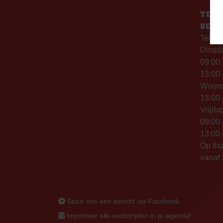
TELE
BERE
Telefo
Dinsd
09:00 
13:00 
Woen
13:00 
Vrijda
09:00 
13:00 
Op thu
vanaf 
Stuur ons een bericht via Facebook
Importeer alle wedstrijden in je agenda!