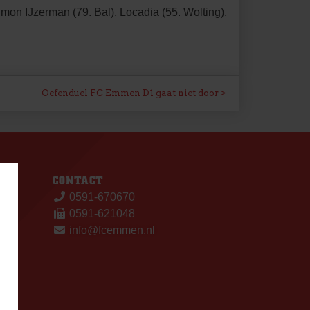
mon IJzerman (79. Bal), Locadia (55. Wolting),
Oefenduel FC Emmen D1 gaat niet door
S
CONTACT
0591-670670
0591-621048
info@fcemmen.nl