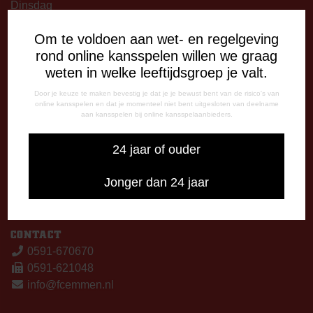
Dinsdag
09:00 - 12:15 uur
Om te voldoen aan wet- en regelgeving
13:00 - 17:00 uur
rond online kansspelen willen we graag
Woensdag
weten in welke leeftijdsgroep je valt.
13:00 - 17:00 uur
Vrijdag
Door je keuze te maken bevestig je dat je je bewust bent van de risico's van
online kansspelen en dat je momenteel niet bent uitgesloten van deelname
09:00 - 12:15 uur
aan kansspelen bij online kansspelaanbieders.
13:00 - 17:00 uur
Op thuiswedstrijddagen bereikbaar vanaf 13:00 - 20:00 uur
24 jaar of ouder
CORRESPONDENTIE-ADRES
Jonger dan 24 jaar
Postbus 26
7800 AA Emmen
CONTACT
0591-670670
0591-621048
info@fcemmen.nl