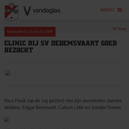
MENU
Skip
Terug
to
Geplaatst op
16 januari 2008
content
CLINIC BIJ SV DEDEMSVAART GOED
BEZOCHT
Nico Haak (op de rug gezien) met zijn assistenten Jannes
Wolters, Edgar Bernhardt, Callum Little en Sander Danes.