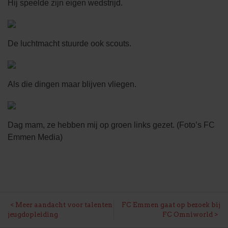
Hij speelde zijn eigen wedstrijd.
De luchtmacht stuurde ook scouts.
Als die dingen maar blijven vliegen.
Dag mam, ze hebben mij op groen links gezet. (Foto’s FC
Emmen Media)
BERICHT
Meer aandacht voor talenten
FC Emmen gaat op bezoek bij
jeugdopleiding
FC Omniworld