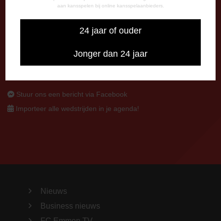
aan kansspelen bij online kansspelaanbieders.
CONTACT
0591-670670
24 jaar of ouder
0591-621048
info@fcemmen.nl
Jonger dan 24 jaar
Stuur ons een bericht via Facebook
Importeer alle wedstrijden in je agenda!
Nieuws
Business nieuws
FC Emmen TV