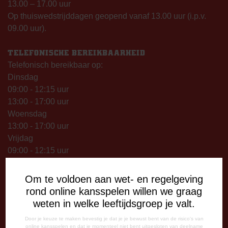
13.00 – 17.00 uur
Op thuiswedstrijddagen geopend vanaf 13.00 uur (i.p.v.
09.00 uur).
TELEFONISCHE BEREIKBAARHEID
Telefonisch bereikbaar op:
Dinsdag
09:00 - 12:15 uur
13:00 - 17:00 uur
Woensdag
13:00 - 17:00 uur
Vrijdag
09:00 - 12:15 uur
13:00 - 17:00 uur
Op thuiswedstrijddagen bereikbaar vanaf 13:00 - 20:00 uur
Om te voldoen aan wet- en regelgeving
rond online kansspelen willen we graag
CORRESPONDENTIE-ADRES
weten in welke leeftijdsgroep je valt.
Postbus 26
Door je keuze te maken bevestig je dat je je bewust bent van de risico's van
7800 AA Emmen
online kansspelen en dat je momenteel niet bent uitgesloten van deelname