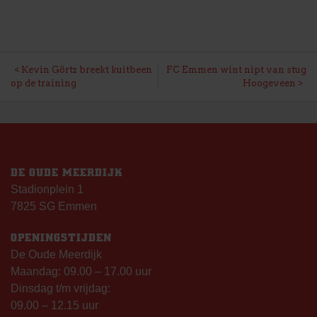
BERICHT
Kevin Görtz breekt kuitbeen
FC Emmen wint nipt van stug
op de training
Hoogeveen
NAVIGATIE
DE OUDE MEERDIJK
Stadionplein 1
7825 SG Emmen
OPENINGSTIJDEN
De Oude Meerdijk
Maandag: 09.00 – 17.00 uur
Dinsdag t/m vrijdag:
09.00 – 12.15 uur