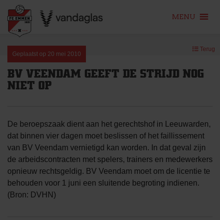
MENU
Skip
Terug
to
Geplaatst op
20 mei 2010
content
BV VEENDAM GEEFT DE STRIJD NOG
NIET OP
De beroepszaak dient aan het gerechtshof in Leeuwarden,
dat binnen vier dagen moet beslissen of het faillissement
van BV Veendam vernietigd kan worden. In dat geval zijn
de arbeidscontracten met spelers, trainers en medewerkers
opnieuw rechtsgeldig. BV Veendam moet om de licentie te
behouden voor 1 juni een sluitende begroting indienen.
(Bron: DVHN)