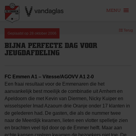
MENU
Skip
Terug
to
Geplaatst op
28 oktober 2006
content
BIJNA PERFECTE DAG VOOR
JEUGDAFDELING
FC Emmen A1 – Vitesse/AGOVV A1 2-0
Een fraai resultaat voor de Emmenaren die het
aanvankelijk best moeilijk de combinatie uit Arnhem en
Apeldoorn die met Kevin van Diermen, Nicky Kuiper en
wisselspeler Imad Azaoum drie Oranje onder 17 klanten in
de gelederen had. De gasten, die als de nummer twee
naar de Meerdijk kwamen, lieten een vlotter spelletje zien
en brachten veel tijd door op de Emmer helft. Maar aan
echte kansen creëren kwamen de bezoekers niet toe. De