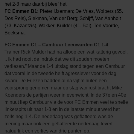
het 2-3 maar daarbij bleef het.
FC Emmen B1:
Pieter IJzerman; De Vries, Wolbers (55.
Dos Reis), Siekman, Van der Berg; Schijff, Van Aanholt
(73. Kazantzis), Wakker; Kuilder (41. Bal), Ten Voorde,
Beeksma.
FC Emmen C1 – Cambuur Leeuwarden C1 1-4
Trainer Rick Mulder had na afloop een wat katterig gevoel.
,, Ik had nooit de indruk dat we dit zouden moeten
verliezen.” Maar de 1-4 uitslag stond tegen een Cambuur
dat vooral in de tweede helft agressiever voor de dag
kwam. De Friezen hadden al na vijf minuten een
voorsprong genomen maar op slag van rust bracht Mike
Koenders de partijen weer in evenwicht. In de 37e en 40e
minuut liep Cambuur via de voor FC Emmen veel te snelle
linkerspits uit naar 1-3 en in de laatste minuut werd het
zelfs nog 1-4. De nederlaag was geflatteerd was de
mening maar ook een geflatteerde nederlaag levert
natuurlijk een verlies van drie punten op.