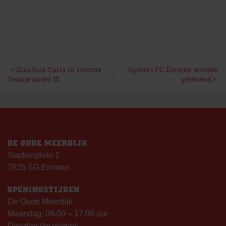
BERICHT
Gianluca Caria in selectie
Spelers FC Emmen worden
Oranje onder 15
getekend
NAVIGATIE
DE OUDE MEERDIJK
Stadionplein 1
7825 SG Emmen
OPENINGSTIJDEN
De Oude Meerdijk
Maandag: 09.00 – 17.00 uur
Dinsdag t/m vrijdag: