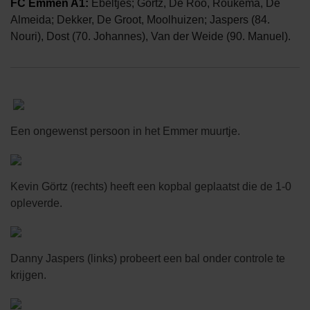
FC Emmen A1:
Ebeltjes; Görtz, De Roo, Roukema, De
Almeida; Dekker, De Groot, Moolhuizen; Jaspers (84.
Nouri), Dost (70. Johannes), Van der Weide (90. Manuel).
Een ongewenst persoon in het Emmer muurtje.
Kevin Görtz (rechts) heeft een kopbal geplaatst die de 1-0
opleverde.
Danny Jaspers (links) probeert een bal onder controle te
krijgen.