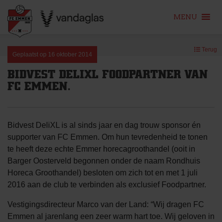
MENU
Skip
Terug
to
Geplaatst op
16 oktober 2014
content
BIDVEST DELIXL FOODPARTNER VAN
FC EMMEN.
Bidvest DeliXL is al sinds jaar en dag trouw sponsor én
supporter van FC Emmen. Om hun tevredenheid te tonen
te heeft deze echte Emmer horecagroothandel (ooit in
Barger Oosterveld begonnen onder de naam Rondhuis
Horeca Groothandel) besloten om zich tot en met 1 juli
2016 aan de club te verbinden als exclusief Foodpartner.
Vestigingsdirecteur Marco van der Land: “Wij dragen FC
Emmen al jarenlang een zeer warm hart toe. Wij geloven in