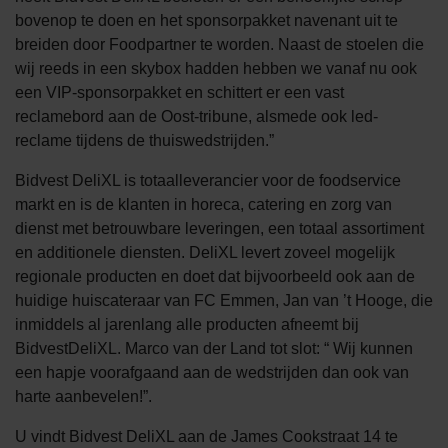
bovenop te doen en het sponsorpakket navenant uit te
breiden door Foodpartner te worden. Naast de stoelen die
wij reeds in een skybox hadden hebben we vanaf nu ook
een VIP-sponsorpakket en schittert er een vast
reclamebord aan de Oost-tribune, alsmede ook led-
reclame tijdens de thuiswedstrijden.”
Bidvest DeliXL is totaalleverancier voor de foodservice
markt en is de klanten in horeca, catering en zorg van
dienst met betrouwbare leveringen, een totaal assortiment
en additionele diensten. DeliXL levert zoveel mogelijk
regionale producten en doet dat bijvoorbeeld ook aan de
huidige huiscateraar van FC Emmen, Jan van ’t Hooge, die
inmiddels al jarenlang alle producten afneemt bij
BidvestDeliXL. Marco van der Land tot slot: “ Wij kunnen
een hapje voorafgaand aan de wedstrijden dan ook van
harte aanbevelen!”.
U vindt Bidvest DeliXL aan de James Cookstraat 14 te