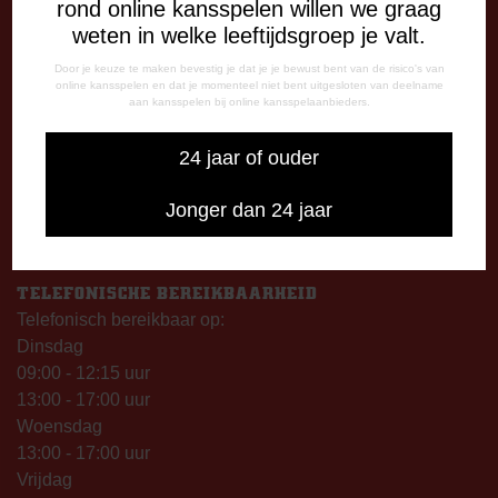
7825 SG Emmen
rond online kansspelen willen we graag
weten in welke leeftijdsgroep je valt.
OPENINGSTIJDEN
Door je keuze te maken bevestig je dat je je bewust bent van de risico's van
De Oude Meerdijk
online kansspelen en dat je momenteel niet bent uitgesloten van deelname
aan kansspelen bij online kansspelaanbieders.
Maandag: 09.00 – 17.00 uur
Dinsdag t/m vrijdag:
24 jaar of ouder
09.00 – 12.15 uur
13.00 – 17.00 uur
Jonger dan 24 jaar
Op thuiswedstrijddagen geopend vanaf 13.00 uur (i.p.v.
09.00 uur).
TELEFONISCHE BEREIKBAARHEID
Telefonisch bereikbaar op:
Dinsdag
09:00 - 12:15 uur
13:00 - 17:00 uur
Woensdag
13:00 - 17:00 uur
Vrijdag