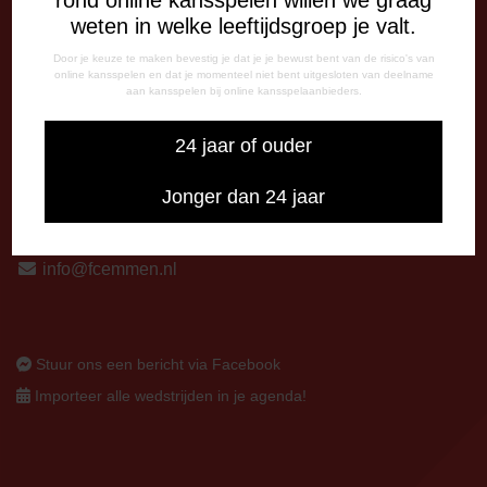
13:00 - 17:00 uur
weten in welke leeftijdsgroep je valt.
Op thuiswedstrijddagen bereikbaar vanaf 13:00 - 20:00 uur
Door je keuze te maken bevestig je dat je je bewust bent van de risico's van
online kansspelen en dat je momenteel niet bent uitgesloten van deelname
CORRESPONDENTIE-ADRES
aan kansspelen bij online kansspelaanbieders.
Postbus 26
7800 AA Emmen
24 jaar of ouder
CONTACT
Jonger dan 24 jaar
0591-670670
0591-621048
info@fcemmen.nl
Stuur ons een bericht via Facebook
Importeer alle wedstrijden in je agenda!