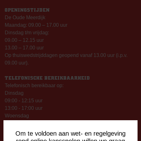
OPENINGSTIJDEN
De Oude Meerdijk
Maandag: 09.00 – 17.00 uur
Dinsdag t/m vrijdag:
09.00 – 12.15 uur
13.00 – 17.00 uur
Op thuiswedstrijddagen geopend vanaf 13.00 uur (i.p.v.
09.00 uur).
TELEFONISCHE BEREIKBAARHEID
Telefonisch bereikbaar op:
Dinsdag
09:00 - 12:15 uur
13:00 - 17:00 uur
Woensdag
13:00 - 17:00 uur
Vrijdag
Om te voldoen aan wet- en regelgeving
09:00 - 12:15 uur
rond online kansspelen willen we graag