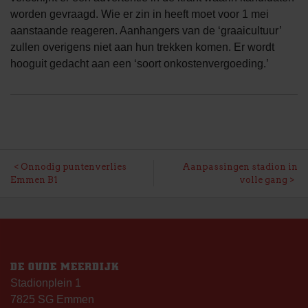
worden gevraagd. Wie er zin in heeft moet voor 1 mei
aanstaande reageren. Aanhangers van de ‘graaicultuur’
zullen overigens niet aan hun trekken komen. Er wordt
hooguit gedacht aan een ‘soort onkostenvergoeding.’
BERICHT
Onnodig puntenverlies
Aanpassingen stadion in
Emmen B1
volle gang
NAVIGATIE
DE OUDE MEERDIJK
Stadionplein 1
7825 SG Emmen