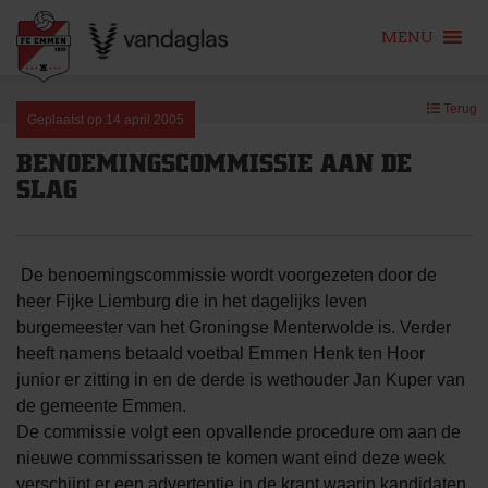
MENU
Skip
Terug
to
Geplaatst op
14 april 2005
content
BENOEMINGSCOMMISSIE AAN DE
SLAG
De benoemingscommissie wordt voorgezeten door de
heer Fijke Liemburg die in het dagelijks leven
burgemeester van het Groningse Menterwolde is. Verder
heeft namens betaald voetbal Emmen Henk ten Hoor
junior er zitting in en de derde is wethouder Jan Kuper van
de gemeente Emmen.
De commissie volgt een opvallende procedure om aan de
nieuwe commissarissen te komen want eind deze week
verschijnt er een advertentie in de krant waarin kandidaten