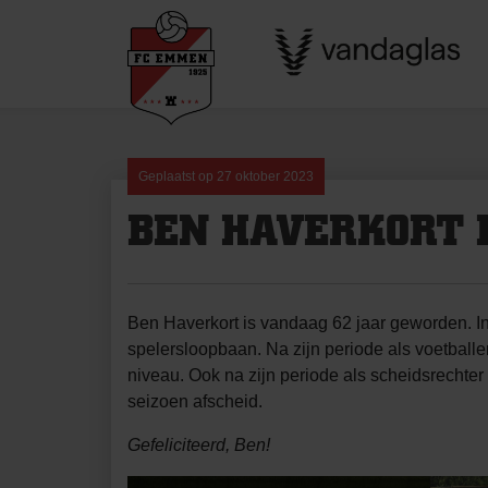
Skip
to
content
Geplaatst op
27 oktober 2023
BEN HAVERKORT I
Ben Haverkort is vandaag 62 jaar geworden. In 1
spelersloopbaan. Na zijn periode als voetballer
niveau. Ook na zijn periode als scheidsrechter b
seizoen afscheid.
Gefeliciteerd, Ben!