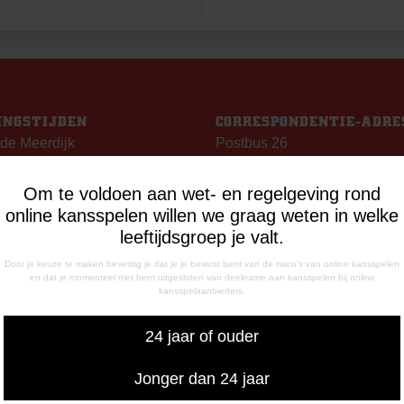
INGSTIJDEN
CORRESPONDENTIE-ADRE
de Meerdijk
Postbus 26
g: 09.00 – 17.00 uur
7800 AA Emmen
g t/m vrijdag:
Om te voldoen aan wet- en regelgeving rond
– 12.15 uur
online kansspelen willen we graag weten in welke
– 17.00 uur
leeftijdsgroep je valt.
uiswedstrijddagen geopend
Door je keuze te maken bevestig je dat je je bewust bent van de risico's van online kansspelen
13.00 uur (i.p.v. 09.00 uur).
en dat je momenteel niet bent uitgesloten van deelname aan kansspelen bij online
kansspelaanbieders.
FONISCHE
24 jaar of ouder
IKBAARHEID
nisch bereikbaar op:
Jonger dan 24 jaar
ag
- 12:15 uur