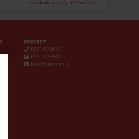
Voorbeschouwing met Fred Grim
S
CONTACT
0591-670670
0591-621048
info@fcemmen.nl