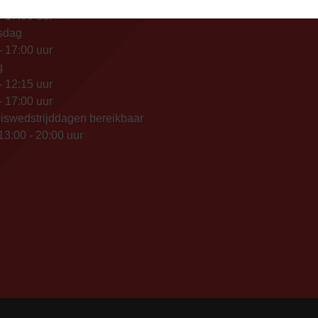
- 17:00 uur
sdag
- 17:00 uur
g
- 12:15 uur
- 17:00 uur
iswedstrijddagen bereikbaar
13:00 - 20:00 uur