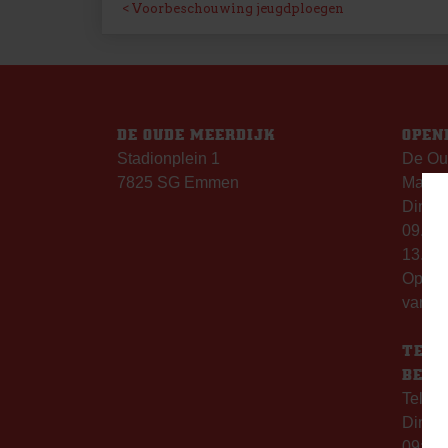
BERICHT
Voorbeschouwing jeugdploegen
NAVIGATIE
DE OUDE MEERDIJK
OPEN
Stadionplein 1
De Ou
7825 SG Emmen
Maanda
Dinsda
09.00 
13.00 
Op th
vanaf 
TELE
BERE
Telefo
Dinsd
09:00 