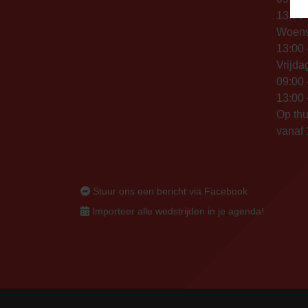
13:00 
Woen
13:00 
Vrijda
09:00 
13:00 
Op thu
vanaf 
Stuur ons een bericht via Facebook
Importeer alle wedstrijden in je agenda!