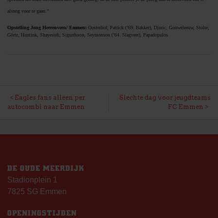
alsnog voor te gaan.”
Opstelling Jong Heerenveen/ Emmen:
Oosterhof; Patrick (’69. Bakker), Djuric, Gouweleeuw, Stolte;
Görtz, Huntink, Shayesteh; Sigurdsson, Seymonson (’64. Slagveer), Papadopulos
BERICHT
Eagles fans alleen per
Slechte dag voor jeugdteams
autocombi naar Emmen
FC Emmen
NAVIGATIE
DE OUDE MEERDIJK
Stadionplein 1
7825 SG Emmen
OPENINGSTIJDEN