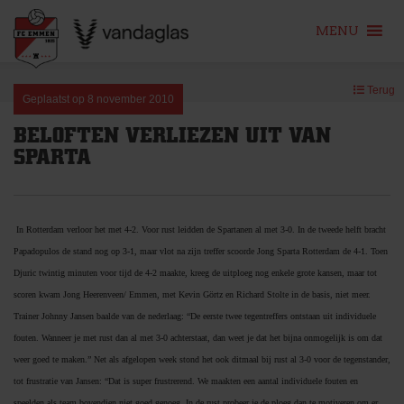
MENU
Skip
Terug
to
Geplaatst op
8 november 2010
content
BELOFTEN VERLIEZEN UIT VAN
SPARTA
In Rotterdam verloor het met 4-2. Voor rust leidden de Spartanen al met 3-0. In de tweede helft bracht
Papadopulos de stand nog op 3-1, maar vlot na zijn treffer scoorde Jong Sparta Rotterdam de 4-1. Toen
Djuric twintig minuten voor tijd de 4-2 maakte, kreeg de uitploeg nog enkele grote kansen, maar tot
scoren kwam Jong Heerenveen/ Emmen, met Kevin Görtz en Richard Stolte in de basis, niet meer.
Trainer Johnny Jansen baalde van de nederlaag: “De eerste twee tegentreffers ontstaan uit individuele
fouten. Wanneer je met rust dan al met 3-0 achterstaat, dan weet je dat het bijna onmogelijk is om dat
weer goed te maken.” Net als afgelopen week stond het ook ditmaal bij rust al 3-0 voor de tegenstander,
tot frustratie van Jansen: “Dat is super frustrerend. We maakten een aantal individuele fouten en
speelden als team bovendien niet goed genoeg. In de rust probeer je de ploeg dan te motiveren om er