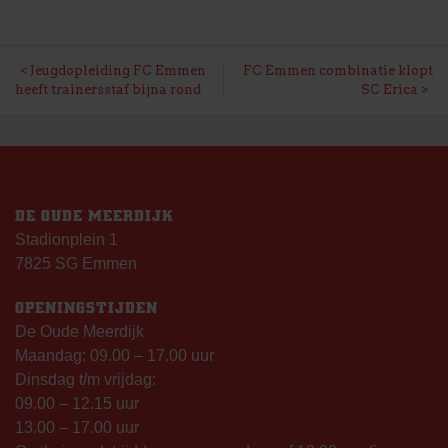
BERICHT
Jeugdopleiding FC Emmen
FC Emmen combinatie klopt
heeft trainersstaf bijna rond
SC Erica
NAVIGATIE
DE OUDE MEERDIJK
Stadionplein 1
7825 SG Emmen
OPENINGSTIJDEN
De Oude Meerdijk
Maandag: 09.00 – 17.00 uur
Dinsdag t/m vrijdag:
09.00 – 12.15 uur
13.00 – 17.00 uur