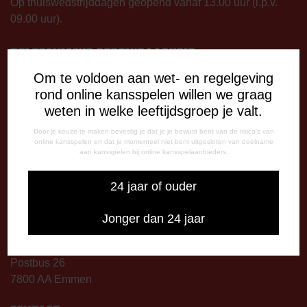
Op thuiswedstrijddagen geopend vanaf 13.00 uur (i.p.v.
09.00 uur).
TELEFONISCHE BEREIKBAARHEID
Telefonisch bereikbaar op:
Om te voldoen aan wet- en regelgeving
Dinsdag
rond online kansspelen willen we graag
09:00 - 12:15 uur
weten in welke leeftijdsgroep je valt.
13:00 - 17:00 uur
Door je keuze te maken bevestig je dat je je bewust bent van de risico's van
Woensdag
online kansspelen en dat je momenteel niet bent uitgesloten van deelname
13:00 - 17:00 uur
aan kansspelen bij online kansspelaanbieders.
Vrijdag
09:00 - 12:15 uur
24 jaar of ouder
13:00 - 17:00 uur
Op thuiswedstrijddagen bereikbaar vanaf 13:00 - 20:00 uur
Jonger dan 24 jaar
CORRESPONDENTIE-ADRES
Postbus 26
7800 AA Emmen