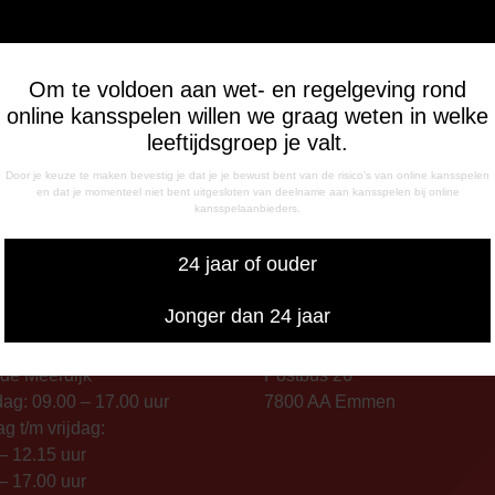
Om te voldoen aan wet- en regelgeving rond
online kansspelen willen we graag weten in welke
leeftijdsgroep je valt.
Door je keuze te maken bevestig je dat je je bewust bent van de risico's van online kansspelen
en dat je momenteel niet bent uitgesloten van deelname aan kansspelen bij online
kansspelaanbieders.
24 jaar of ouder
Jonger dan 24 jaar
INGSTIJDEN
CORRESPONDENTIE-ADRE
de Meerdijk
Postbus 26
g: 09.00 – 17.00 uur
7800 AA Emmen
g t/m vrijdag:
– 12.15 uur
– 17.00 uur