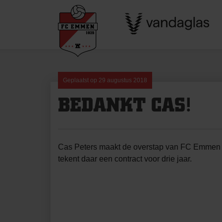
Skip
to
content
Geplaatst op
29 augustus 2018
BEDANKT CAS!
Cas Peters maakt de overstap van FC Emmen 
tekent daar een contract voor drie jaar.