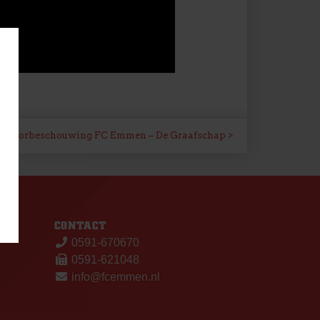
Voorbeschouwing FC Emmen – De Graafschap
S
CONTACT
0591-670670
0591-621048
info@fcemmen.nl