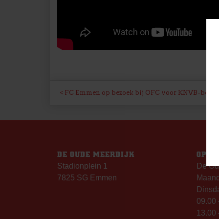
BERICHT
FC Emmen op bezoek bij OFC voor KNVB-beker
NAVIGATIE
DE OUDE MEERDIJK
OPEN
Stadionplein 1
De Ou
7825 SG Emmen
Maanda
Dinsda
09.00 
13.00 