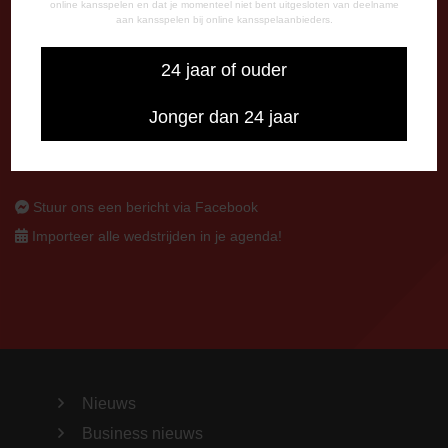
7800 AA Emmen
online kansspelen en dat je momenteel niet bent uitgesloten van deelname
aan kansspelen bij online kansspelaanbieders.
CONTACT
24 jaar of ouder
0591-670670
0591-621048
Jonger dan 24 jaar
info@fcemmen.nl
Stuur ons een bericht via Facebook
Importeer alle wedstrijden in je agenda!
Nieuws
Business nieuws