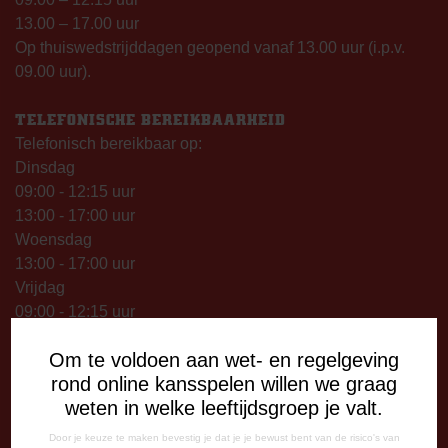
13.00 – 17.00 uur
Op thuiswedstrijddagen geopend vanaf 13.00 uur (i.p.v.
09.00 uur).
TELEFONISCHE BEREIKBAARHEID
Telefonisch bereikbaar op:
Dinsdag
09:00 - 12:15 uur
13:00 - 17:00 uur
Woensdag
13:00 - 17:00 uur
Vrijdag
09:00 - 12:15 uur
13:00 - 17:00 uur
Om te voldoen aan wet- en regelgeving
Op thuiswedstrijddagen bereikbaar vanaf 13:00 - 20:00 uur
rond online kansspelen willen we graag
CORRESPONDENTIE-ADRES
weten in welke leeftijdsgroep je valt.
Postbus 26
Door je keuze te maken bevestig je dat je je bewust bent van de risico's van