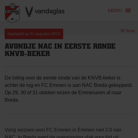
MENU
Skip
Terug
to
Geplaatst op
31 augustus 2019
content
AVONDJE NAC IN EERSTE RONDE
KNVB-BEKER
De loting voor de eerste ronde van de KNVB-beker is
achter de rug en FC Emmen is aan NAC Breda gekoppeld.
Op 29, 30 of 31 oktober reizen de Emmenaren af naar
Breda.
Vorig seizoen won FC Emmen in Emmen met 2-0 van
NAC. In Breda werd de overwinning vlak voor tijd uit