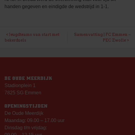
handen gegeven en eindigde de wedstrijd in 1-1.
BERICHT
Jeugdteams van start met
Samenvatting | FC Emmen –
bekerduels
PEC Zwolle
NAVIGATIE
DE OUDE MEERDIJK
Stadionplein 1
7825 SG Emmen
OPENINGSTIJDEN
De Oude Meerdijk
Maandag: 09.00 – 17.00 uur
Dinsdag t/m vrijdag:
09.00 – 12.15 uur