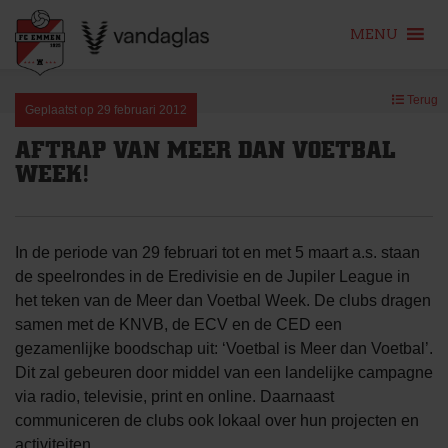
MENU
Skip
Terug
to
Geplaatst op
29 februari 2012
content
AFTRAP VAN MEER DAN VOETBAL
WEEK!
In de periode van 29 februari tot en met 5 maart a.s. staan
de speelrondes in de Eredivisie en de Jupiler League in
het teken van de Meer dan Voetbal Week. De clubs dragen
samen met de KNVB, de ECV en de CED een
gezamenlijke boodschap uit: ‘Voetbal is Meer dan Voetbal’.
Dit zal gebeuren door middel van een landelijke campagne
via radio, televisie, print en online. Daarnaast
communiceren de clubs ook lokaal over hun projecten en
activiteiten.