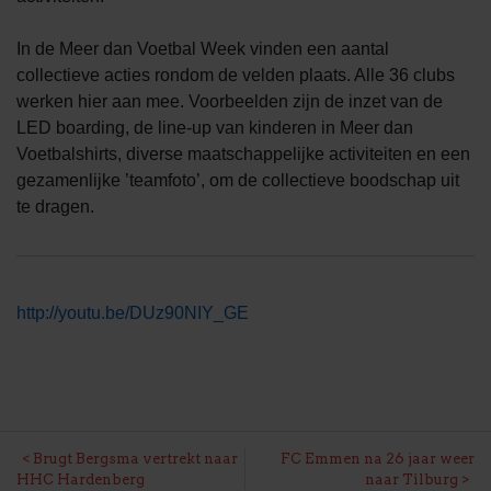
In de Meer dan Voetbal Week vinden een aantal
collectieve acties rondom de velden plaats. Alle 36 clubs
werken hier aan mee. Voorbeelden zijn de inzet van de
LED boarding, de line-up van kinderen in Meer dan
Voetbalshirts, diverse maatschappelijke activiteiten en een
gezamenlijke ’teamfoto’, om de collectieve boodschap uit
te dragen.
http://youtu.be/DUz90NIY_GE
BERICHT
Brugt Bergsma vertrekt naar
FC Emmen na 26 jaar weer
HHC Hardenberg
naar Tilburg