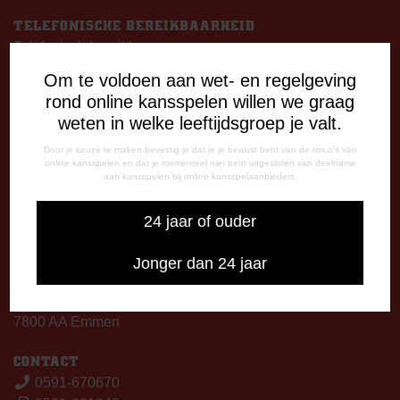
TELEFONISCHE BEREIKBAARHEID
Telefonisch bereikbaar op:
Dinsdag
Om te voldoen aan wet- en regelgeving
09:00 - 12:15 uur
rond online kansspelen willen we graag
13:00 - 17:00 uur
weten in welke leeftijdsgroep je valt.
Woensdag
Door je keuze te maken bevestig je dat je je bewust bent van de risico's van
13:00 - 17:00 uur
online kansspelen en dat je momenteel niet bent uitgesloten van deelname
Vrijdag
aan kansspelen bij online kansspelaanbieders.
09:00 - 12:15 uur
13:00 - 17:00 uur
24 jaar of ouder
Op thuiswedstrijddagen bereikbaar vanaf 13:00 - 20:00 uur
Jonger dan 24 jaar
CORRESPONDENTIE-ADRES
Postbus 26
7800 AA Emmen
CONTACT
0591-670670