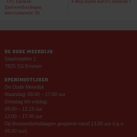
BERICHT
FC Emmen
4 Mijl lopen met FC Emmen
Zaalvoetbaldagen
NAVIGATIE
kerstvakantie ’25
DE OUDE MEERDIJK
Stadionplein 1
7825 SG Emmen
OPENINGSTIJDEN
De Oude Meerdijk
Maandag: 09.00 – 17.00 uur
Dinsdag t/m vrijdag:
09.00 – 12.15 uur
13.00 – 17.00 uur
Op thuiswedstrijddagen geopend vanaf 13.00 uur (i.p.v.
09.00 uur).