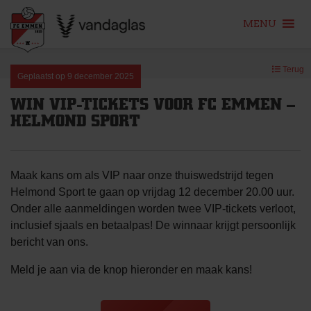
MENU
Skip
Terug
to
Geplaatst op
9 december 2025
content
WIN VIP-TICKETS VOOR FC EMMEN –
HELMOND SPORT
Maak kans om als VIP naar onze thuiswedstrijd tegen
Helmond Sport te gaan op vrijdag 12 december 20.00 uur.
Onder alle aanmeldingen worden twee VIP-tickets verloot,
inclusief sjaals en betaalpas! De winnaar krijgt persoonlijk
bericht van ons.
Meld je aan via de knop hieronder en maak kans!