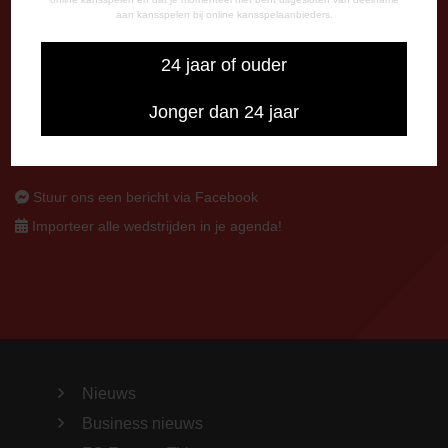
aan kansspelen bij online kansspelaanbieders.
CONTACT
0591-670670
24 jaar of ouder
0591-621048
info@fcemmen.nl
Jonger dan 24 jaar
Stuur ons een bericht via Facebook
Importeer alle wedstrijden in je agenda!
Nieuws
Business nieuws