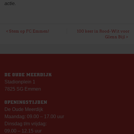
actie.
BERICHT
Stem op FC Emmen!
100 keer in Rood-Wit voor
Glenn Bijl
NAVIGATIE
DE OUDE MEERDIJK
Stadionplein 1
7825 SG Emmen
OPENINGSTIJDEN
De Oude Meerdijk
Maandag: 09.00 – 17.00 uur
Dinsdag t/m vrijdag:
09.00 – 12.15 uur