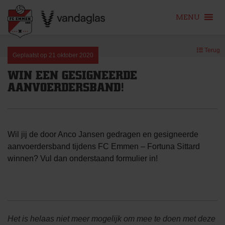
MENU
Skip
Terug
to
Geplaatst op
21 oktober 2020
content
WIN EEN GESIGNEERDE
AANVOERDERSBAND!
Wil jij de door Anco Jansen gedragen en gesigneerde
aanvoerdersband tijdens FC Emmen – Fortuna Sittard
winnen? Vul dan onderstaand formulier in!
Het is helaas niet meer mogelijk om mee te doen met deze