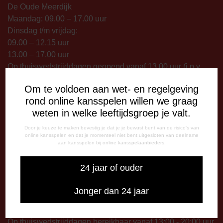
De Oude Meerdijk
Maandag: 09.00 – 17.00 uur
Dinsdag t/m vrijdag:
09.00 – 12.15 uur
13.00 – 17.00 uur
Op thuiswedstrijddagen geopend vanaf 13.00 uur (i.p.v.
09.00 uur).
Om te voldoen aan wet- en regelgeving
rond online kansspelen willen we graag
TELEFONISCHE BEREIKBAARHEID
weten in welke leeftijdsgroep je valt.
Telefonisch bereikbaar op:
Dinsdag
Door je keuze te maken bevestig je dat je je bewust bent van de risico's van
online kansspelen en dat je momenteel niet bent uitgesloten van deelname
09:00 - 12:15 uur
aan kansspelen bij online kansspelaanbieders.
13:00 - 17:00 uur
Woensdag
24 jaar of ouder
13:00 - 17:00 uur
Vrijdag
Jonger dan 24 jaar
09:00 - 12:15 uur
13:00 - 17:00 uur
Op thuiswedstrijddagen bereikbaar vanaf 13:00 - 20:00 uur