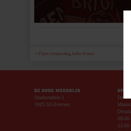
BERICHT
Fijne verjaardag, Jafar Arias!
NAVIGATIE
DE OUDE MEERDIJK
OPEN
Stadionplein 1
De Ou
7825 SG Emmen
Maanda
Dinsda
09.00 
13.00 