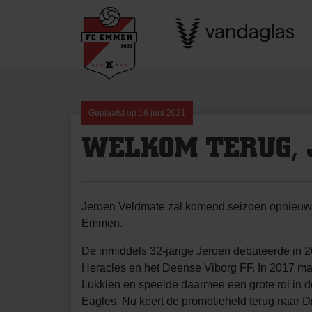
Skip
to
content
Geplaatst op
16 juni 2021
WELKOM TERUG, 
Jeroen Veldmate zal komend seizoen opnieuw he
Emmen.
De inmiddels 32-jarige Jeroen debuteerde in 2
Heracles en het Deense Viborg FF. In 2017 maa
Lukkien en speelde daarmee een grote rol in de 
Eagles. Nu keert de promotieheld terug naar D