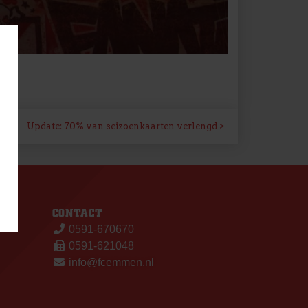
Update: 70% van seizoenkaarten verlengd
S
CONTACT
0591-670670
0591-621048
info@fcemmen.nl