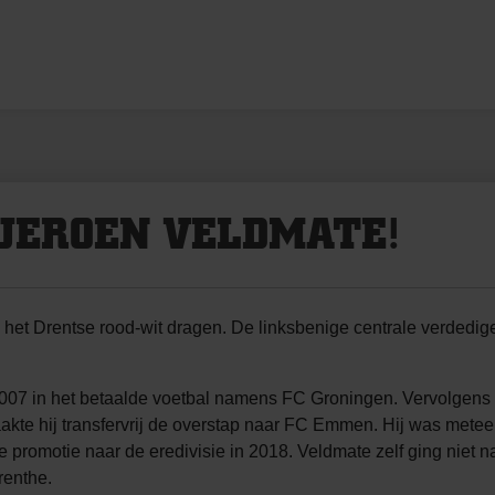
JEROEN VELDMATE!
t Drentse rood-wit dragen. De linksbenige centrale verdediger
007 in het betaalde voetbal namens FC Groningen. Vervolgens wa
kte hij transfervrij de overstap naar FC Emmen. Hij was mete
promotie naar de eredivisie in 2018. Veldmate zelf ging niet na
renthe.