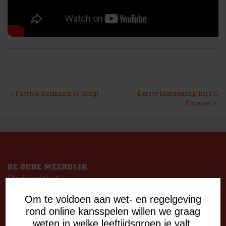
BERICHT
Patrick Sulmann is jarig!
Eerste Meidencup bij FC
Emmen
NAVIGATIE
DE OUDE MEERDIJK
Stadionplein 1
7825 SG Emmen
Om te voldoen aan wet- en regelgeving
rond online kansspelen willen we graag
OPENINGSTIJDEN
weten in welke leeftijdsgroep je valt.
De Oude Meerdijk