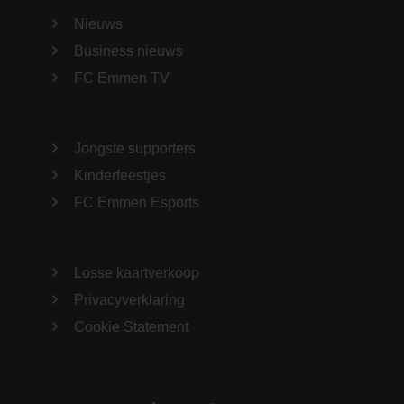
Nieuws
Business nieuws
FC Emmen TV
Jongste supporters
Kinderfeestjes
FC Emmen Esports
Losse kaartverkoop
Privacyverklaring
Cookie Statement
TikTok
Instagram
Twitter
Facebook
LinkedIn
YouTube