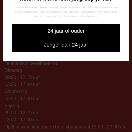
Maandag: 09.00 – 17.00 uur
Door je keuze te maken bevestig je dat je je bewust bent van de risico's van
online kansspelen en dat je momenteel niet bent uitgesloten van deelname
Dinsdag t/m vrijdag:
aan kansspelen bij online kansspelaanbieders.
09.00 – 12.15 uur
13.00 – 17.00 uur
24 jaar of ouder
Op thuiswedstrijddagen geopend vanaf 13.00 uur (i.p.v.
09.00 uur).
Jonger dan 24 jaar
TELEFONISCHE BEREIKBAARHEID
Telefonisch bereikbaar op:
Dinsdag
09:00 - 12:15 uur
13:00 - 17:00 uur
Woensdag
13:00 - 17:00 uur
Vrijdag
09:00 - 12:15 uur
13:00 - 17:00 uur
Op thuiswedstrijddagen bereikbaar vanaf 13:00 - 20:00 uur