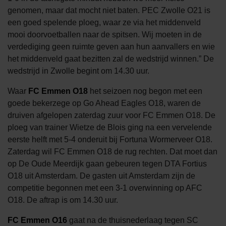
genomen, maar dat mocht niet baten. PEC Zwolle O21 is
een goed spelende ploeg, waar ze via het middenveld
mooi doorvoetballen naar de spitsen. Wij moeten in de
verdediging geen ruimte geven aan hun aanvallers en wie
het middenveld gaat bezitten zal de wedstrijd winnen.” De
wedstrijd in Zwolle begint om 14.30 uur.
Waar
FC Emmen O18
het seizoen nog begon met een
goede bekerzege op Go Ahead Eagles O18, waren de
druiven afgelopen zaterdag zuur voor FC Emmen O18. De
ploeg van trainer Wietze de Blois ging na een vervelende
eerste helft met 5-4 onderuit bij Fortuna Wormerveer O18.
Zaterdag wil FC Emmen O18 de rug rechten. Dat moet dan
op De Oude Meerdijk gaan gebeuren tegen DTA Fortius
O18 uit Amsterdam. De gasten uit Amsterdam zijn de
competitie begonnen met een 3-1 overwinning op AFC
O18. De aftrap is om 14.30 uur.
FC Emmen O16
gaat na de thuisnederlaag tegen SC