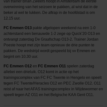
van trainer Brian Zweers hoopt in Amsterdam de eerste
overwinning van het seizoen te pakken, al wist dat in de
beker al wel te lukken. De aftrap in de hoofdstad is om
12.15 uur.
FC Emmen O13
pakte afgelopen weekend na een 1-0
achterstand een benauwde 1-2 zege op Quick’20 O13 en
ontvangt zaterdag De Graafschap O13-2. Trainer Jordan
Poeste hoopt met zijn team opnieuw de drie punten te
pakken. De wedstrijd wordt gespeeld bij vv Emmen en
begint om 10.30 uur.
FC Emmen O12
en
FC Emmen O11
spelen zaterdag
allebei een drieluik. O12 komt in actie op het
trainingscomplex van FC FC Twente in Hengelo en speelt
tegen FC Twente/Heracles O12 en PEC Zwolle O12. O11
reist af naar het AFAS trainingscomplex in Wijdewormer en
speelt tegen AZ O11 en het Belgische KAA Gent O11.