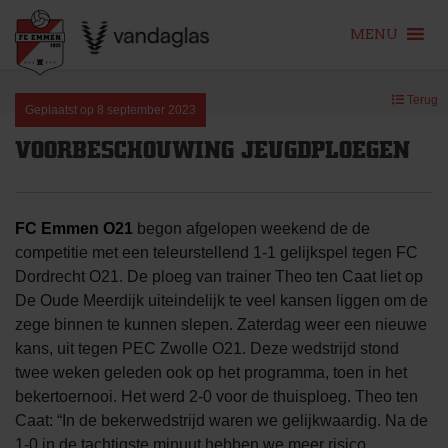
MENU
Skip
Terug
to
Geplaatst op
8 september 2023
content
VOORBESCHOUWING JEUGDPLOEGEN
FC Emmen O21
begon afgelopen weekend de de
competitie met een teleurstellend 1-1 gelijkspel tegen FC
Dordrecht O21. De ploeg van trainer Theo ten Caat liet op
De Oude Meerdijk uiteindelijk te veel kansen liggen om de
zege binnen te kunnen slepen. Zaterdag weer een nieuwe
kans, uit tegen PEC Zwolle O21. Deze wedstrijd stond
twee weken geleden ook op het programma, toen in het
bekertoernooi. Het werd 2-0 voor de thuisploeg. Theo ten
Caat: “In de bekerwedstrijd waren we gelijkwaardig. Na de
1-0 in de tachtigste minuut hebben we meer risico