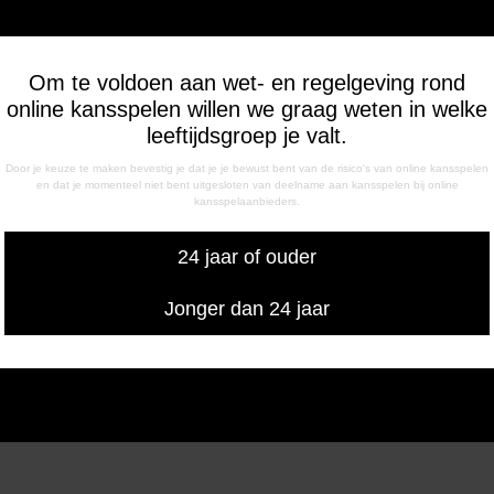
Om te voldoen aan wet- en regelgeving rond
online kansspelen willen we graag weten in welke
leeftijdsgroep je valt.
Door je keuze te maken bevestig je dat je je bewust bent van de risico's van online kansspelen
en dat je momenteel niet bent uitgesloten van deelname aan kansspelen bij online
kansspelaanbieders.
24 jaar of ouder
Jonger dan 24 jaar