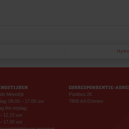
Hydro
INGSTIJDEN
CORRESPONDENTIE-ADRE
de Meerdijk
Postbus 26
g: 09.00 – 17.00 uur
7800 AA Emmen
g t/m vrijdag:
– 12.15 uur
– 17.00 uur
uiswedstrijddagen geopend