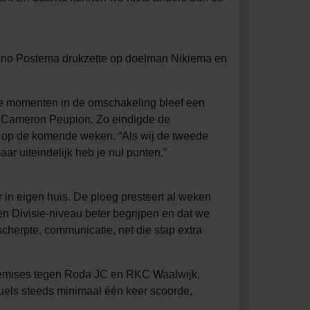
mano Postema drukzette op doelman Nikiema en
e momenten in de omschakeling bleef een
via Cameron Peupion. Zo eindigde de
 op de komende weken. “Als wij de tweede
aar uiteindelijk heb je nul punten.”
r in eigen huis. De ploeg presteert al weken
oen Divisie-niveau beter begrijpen en dat we
scherpte, communicatie, net die stap extra
: remises tegen Roda JC en RKC Waalwijk,
uels steeds minimaal één keer scoorde,