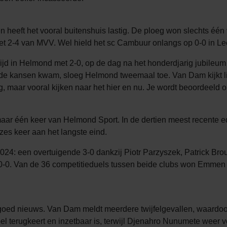
 heeft het vooral buitenshuis lastig. De ploeg won slechts één 
met 2-4 van MVV. Wel hield het sc Cambuur onlangs op 0-0 in L
ijd in Helmond met 2-0, op de dag na het honderdjarig jubileu
lde kansen kwam, sloeg Helmond tweemaal toe. Van Dam kijkt lie
g, maar vooral kijken naar het hier en nu. Je wordt beoordeeld op
ar één keer van Helmond Sport. In de dertien meest recente 
zes keer aan het langste eind.
024: een overtuigende 3-0 dankzij Piotr Parzyszek, Patrick Bro
0-0. Van de 36 competitieduels tussen beide clubs won Emmen er 
r goed nieuws. Van Dam meldt meerdere twijfelgevallen, waardo
pel terugkeert en inzetbaar is, terwijl Djenahro Nunumete weer v