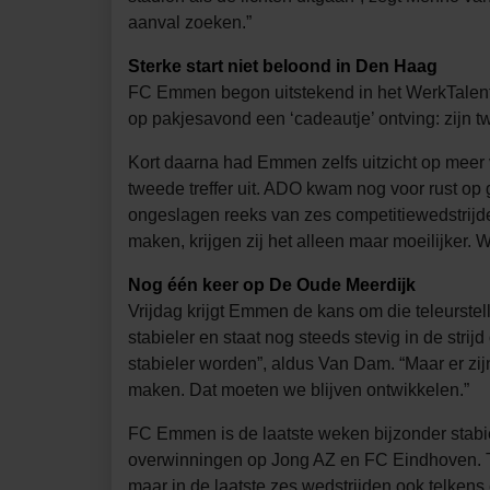
aanval zoeken.”
Sterke start niet beloond in Den Haag
FC Emmen begon uitstekend in het WerkTalent 
op pakjesavond een ‘cadeautje’ ontving: zijn tw
Kort daarna had Emmen zelfs uitzicht op mee
tweede treffer uit. ADO kwam nog voor rust op
ongeslagen reeks van zes competitiewedstrij
maken, krijgen zij het alleen maar moeilijker. W
Nog één keer op De Oude Meerdijk
Vrijdag krijgt Emmen de kans om die teleurstell
stabieler en staat nog steeds stevig in de stri
stabieler worden”, aldus Van Dam. “Maar er zij
maken. Dat moeten we blijven ontwikkelen.”
FC Emmen is de laatste weken bijzonder stabie
overwinningen op Jong AZ en FC Eindhoven. Teg
maar in de laatste zes wedstrijden ook telkens 