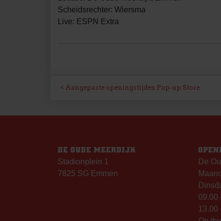
Scheidsrechter: Wiersma
Live: ESPN Extra
BERICHT
Aangepaste openingstijden Pop-up Store
NAVIGATIE
DE OUDE MEERDIJK
OPEN
Stadionplein 1
De Ou
7825 SG Emmen
Maanda
Dinsda
09.00 
13.00 
Op th