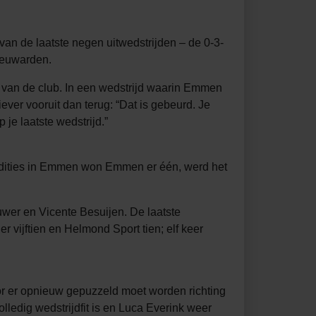
van de laatste negen uitwedstrijden – de 0-3-
eeuwarden.
m van de club. In een wedstrijd waarin Emmen
ver vooruit dan terug: “Dat is gebeurd. Je
 je laatste wedstrijd.”
edities in Emmen won Emmen er één, werd het
uwer en Vicente Besuijen. De laatste
vijftien en Helmond Sport tien; elf keer
or er opnieuw gepuzzeld moet worden richting
olledig wedstrijdfit is en Luca Everink weer