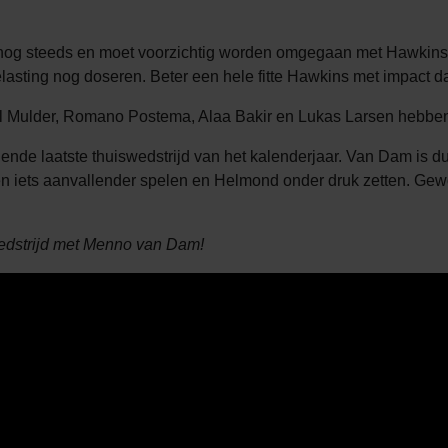
g steeds en moet voorzichtig worden omgegaan met Hawkins, wi
elasting nog doseren. Beter een hele fitte Hawkins met impact da
al Mulder, Romano Postema, Alaa Bakir en Lukas Larsen hebben 
nde laatste thuiswedstrijd van het kalenderjaar. Van Dam is duid
 iets aanvallender spelen en Helmond onder druk zetten. Gewoon 
edstrijd met Menno van Dam!