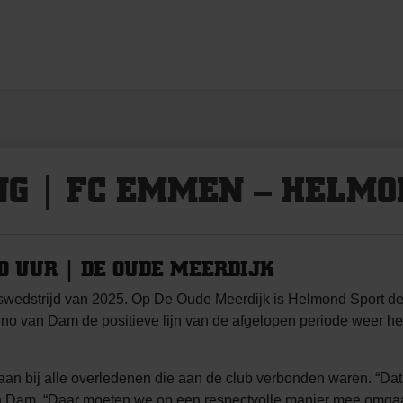
G | FC EMMEN – HELMO
0 UUR | DE OUDE MEERDIJK
swedstrijd van 2025. Op De Oude Meerdijk is Helmond Sport de 
 van Dam de positieve lijn van de afgelopen periode weer herv
aan bij alle overledenen die aan de club verbonden waren. “Dat 
van Dam. “Daar moeten we op een respectvolle manier mee omg