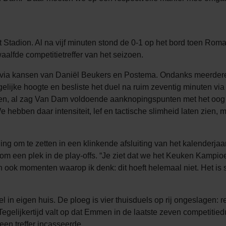
Stadion. Al na vijf minuten stond de 0-1 op het bord toen Ro
aalfde competitietreffer van het seizoen.
r via kansen van Daniël Beukers en Postema. Ondanks meerder
 gelijke hoogte en besliste het duel na ruim zeventig minuten 
den, al zag Van Dam voldoende aanknopingspunten met het oog
e hebben daar intensiteit, lef en tactische slimheid laten zien, m
ing om te zetten in een klinkende afsluiting van het kalenderjaa
jd om een plek in de play-offs. “Je ziet dat we het Keuken Kampi
n ook momenten waarop ik denk: dit hoeft helemaal niet. Het is 
l in eigen huis. De ploeg is vier thuisduels op rij ongeslagen
elijkertijd valt op dat Emmen in de laatste zeven competitied
een treffer incasseerde.