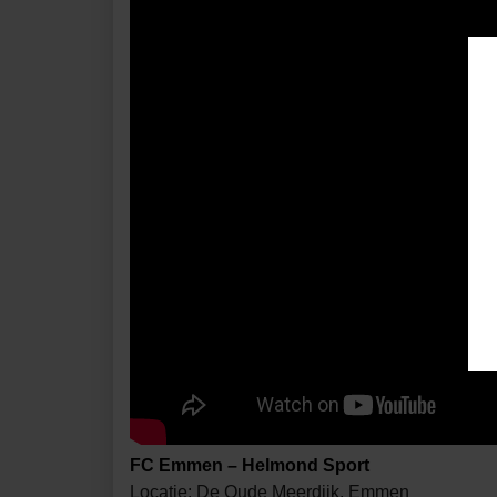
FC Emmen
– Helmond Sport
Locatie: De Oude Meerdijk, Emmen