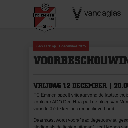
Skip
to
content
Geplaatst op
11 december 2025
VOORBESCHOUWIN
VRIJDAG 12 DECEMBER | 20.0
FC Emmen speelt vrijdagavond de laatste thui
koploper ADO Den Haag wil de ploeg van Menno
voor de 37ste keer in competitieverband.
Daarnaast wordt vooraf traditiegetrouw stilgest
stadion als de lichten uitgaan”, zegt Menno 