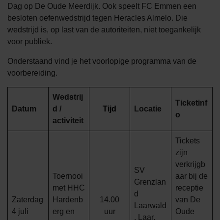
Dag op De Oude Meerdijk. Ook speelt FC Emmen een
besloten oefenwedstrijd tegen Heracles Almelo. Die
wedstrijd is, op last van de autoriteiten, niet toegankelijk
voor publiek.
Onderstaand vind je het voorlopige programma van de
voorbereiding.
Wedstrij
Ticketinf
Datum
d /
Tijd
Locatie
o
activiteit
Tickets
zijn
verkrijgb
SV
Toernooi
aar bij de
Grenzlan
met HHC
receptie
d
Zaterdag
Hardenb
14.00
van De
Laarwald
4 juli
erg en
uur
Oude
, Laar,