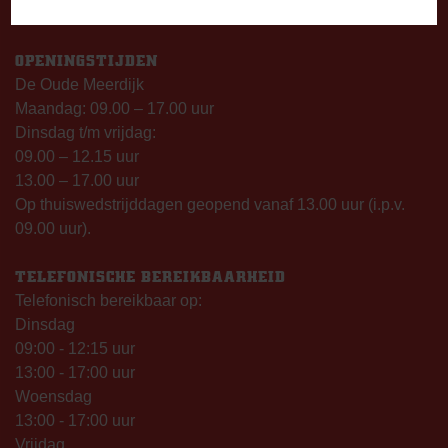
7825 SG Emmen
OPENINGSTIJDEN
De Oude Meerdijk
Maandag: 09.00 – 17.00 uur
Dinsdag t/m vrijdag:
09.00 – 12.15 uur
13.00 – 17.00 uur
Op thuiswedstrijddagen geopend vanaf 13.00 uur (i.p.v.
09.00 uur).
TELEFONISCHE BEREIKBAARHEID
Telefonisch bereikbaar op:
Dinsdag
09:00 - 12:15 uur
13:00 - 17:00 uur
Woensdag
13:00 - 17:00 uur
Vrijdag