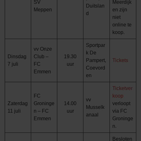
SV
Meerdijk
Duitslan
Meppen
en zijn
d
niet
online te
koop.
Sportpar
vv Onze
k De
Dinsdag
Club –
19.30
Pampert,
Tickets
7 juli
FC
uur
Coevord
Emmen
en
Ticketver
FC
koop
vv
Zaterdag
Groninge
14.00
verloopt
Musselk
11 juli
n – FC
uur
via FC
anaal
Emmen
Groninge
n.
Besloten