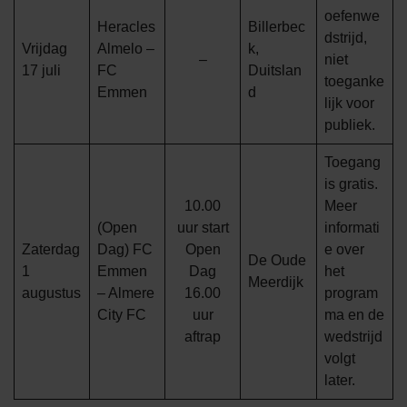
oefenwe
Heracles
Billerbec
dstrijd,
Vrijdag
Almelo –
k,
–
niet
17 juli
FC
Duitslan
toeganke
Emmen
d
lijk voor
publiek.
Toegang
is gratis.
10.00
Meer
(Open
uur start
informati
Zaterdag
Dag) FC
Open
e over
De Oude
1
Emmen
Dag
het
Meerdijk
augustus
– Almere
16.00
program
City FC
uur
ma en de
aftrap
wedstrijd
volgt
later.