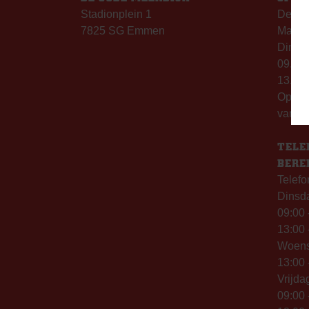
Stadionplein 1
De Ou
7825 SG Emmen
Maanda
Dinsda
09.00 
13.00 
Op th
vanaf 
TELE
BERE
Telefo
Dinsd
09:00 
13:00 
Woen
13:00 
Vrijda
09:00 