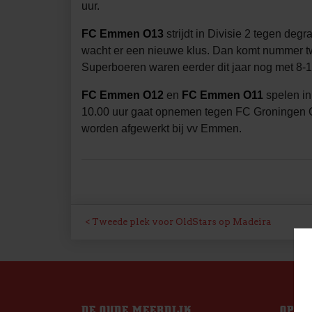
uur.
FC Emmen O13
strijdt in Divisie 2 tegen de
wacht er een nieuwe klus. Dan komt nummer t
Superboeren waren eerder dit jaar nog met 8-1 
FC Emmen O12
en
FC Emmen O11
spelen in
10.00 uur gaat opnemen tegen FC Groningen 
worden afgewerkt bij vv Emmen.
BERICHT
Tweede plek voor OldStars op Madeira
NAVIGATIE
DE OUDE MEERDIJK
OPEN