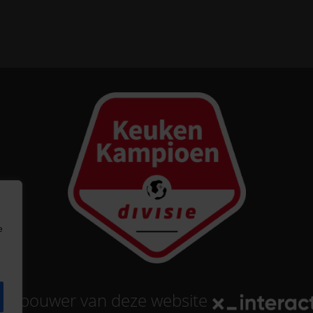
e
tse bouwer
van deze website