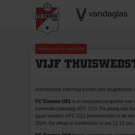
Skip
to
content
Geplaatst op
21 maart 2024
VIJF THUISWEDS
Aanstaande zaterdag komen alle jeugdteams weer
FC Emmen O21
is in voorjaarscompetitie zes
komende zaterdag, AFC O21. De ploeg van train
gaan worden. AFC O21 promoveerde in de wint
2024. De aftrap in Amsterdam is om 12.15 uur.