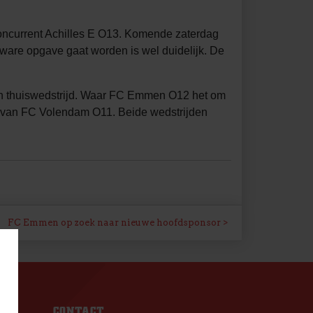
j concurrent Achilles E O13. Komende zaterdag
are opgave gaat worden is wel duidelijk. De
en thuiswedstrijd. Waar FC Emmen O12 het om
 van FC Volendam O11. Beide wedstrijden
FC Emmen op zoek naar nieuwe hoofdsponsor
S
CONTACT