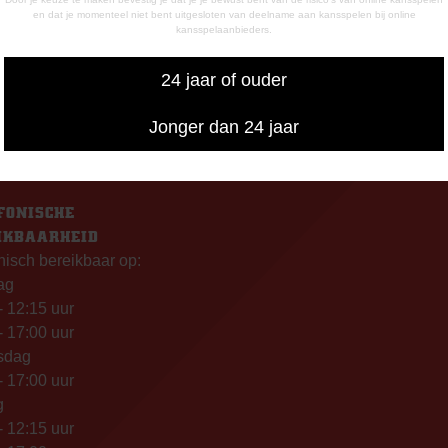
en dat je momenteel niet bent uitgesloten van deelname aan kansspelen bij online
de Meerdijk
Postbus 26
kansspelaanbieders.
g: 09.00 – 17.00 uur
7800 AA Emmen
g t/m vrijdag:
24 jaar of ouder
– 12.15 uur
– 17.00 uur
Jonger dan 24 jaar
uiswedstrijddagen geopend
13.00 uur (i.p.v. 09.00 uur).
FONISCHE
IKBAARHEID
nisch bereikbaar op:
ag
- 12:15 uur
- 17:00 uur
sdag
- 17:00 uur
g
- 12:15 uur