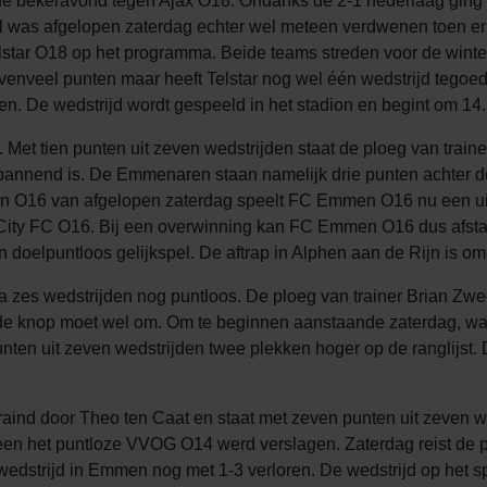
bekeravond tegen Ajax O18. Ondanks de 2-1 nederlaag ging he
 was afgelopen zaterdag echter wel meteen verdwenen toen er 
elstar O18 op het programma. Beide teams streden voor de wint
evenveel punten maar heeft Telstar nog wel één wedstrijd te
. De wedstrijd wordt gespeeld in het stadion en begint om 14.
 Met tien punten uit zeven wedstrijden staat de ploeg van trainer
m spannend is. De Emmenaren staan namelijk drie punten achter 
en O16 van afgelopen zaterdag speelt FC Emmen O16 nu een ui
 City FC O16. Bij een overwinning kan FC Emmen O16 dus afsta
en doelpuntloos gelijkspel. De aftrap in Alphen aan de Rijn is om
na zes wedstrijden nog puntloos. De ploeg van trainer Brian Zwe
r de knop moet wel om. Om te beginnen aanstaande zaterdag, w
ten uit zeven wedstrijden twee plekken hoger op de ranglijst.
raind door Theo ten Caat en staat met zeven punten uit zeven we
en het puntloze VVOG O14 werd verslagen. Zaterdag reist de pl
edstrijd in Emmen nog met 1-3 verloren. De wedstrijd op het 