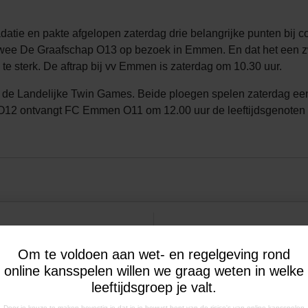
gradatie en pakte afgelopen zaterdag drie belangrijke punten bi
wee De Graafschap O13 op bezoek in Emmen. En dat het een zw
te sterk. De aftrap bij vv Emmen is zaterdag om 10.30 uur.
 de Landelijke Twin Games. Beide ploegen spelen zaterdag e
O12 ontvangt FC Emmen O11 om 12.00 uur de leeftijdsgenoten
Om te voldoen aan wet- en regelgeving rond
online kansspelen willen we graag weten in welke
leeftijdsgroep je valt.
INGSTIJDEN
CORRESPONDENTIE-ADRE
Door je keuze te maken bevestig je dat je je bewust bent van de risico's van online kansspelen