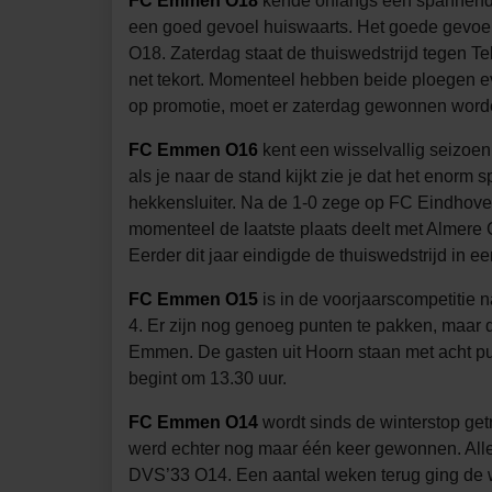
FC Emmen O18
kende onlangs een spannende 
een goed gevoel huiswaarts. Het goede gevoel
O18. Zaterdag staat de thuiswedstrijd tegen T
net tekort. Momenteel hebben beide ploegen 
op promotie, moet er zaterdag gewonnen worden
FC Emmen O16
kent een wisselvallig seizoen.
als je naar de stand kijkt zie je dat het enor
hekkensluiter. Na de 1-0 zege op FC Eindhov
momenteel de laatste plaats deelt met Almere
Eerder dit jaar eindigde de thuiswedstrijd in e
FC Emmen O15
is in de voorjaarscompetitie 
4. Er zijn nog genoeg punten te pakken, maa
Emmen. De gasten uit Hoorn staan met acht pun
begint om 13.30 uur.
FC Emmen O14
wordt sinds de winterstop get
werd echter nog maar één keer gewonnen. Alle
DVS’33 O14. Een aantal weken terug ging de w