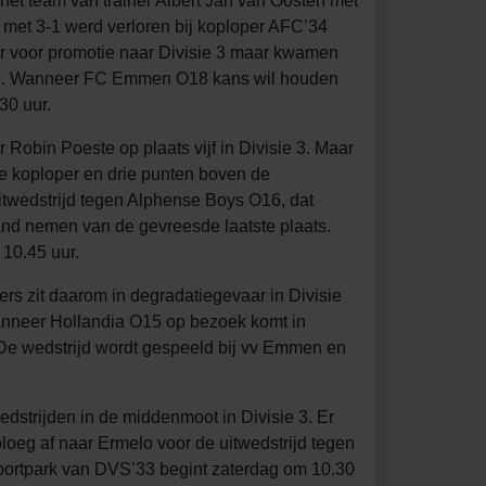
t team van trainer Albert Jan van Oosten met
met 3-1 werd verloren bij koploper AFC’34
er voor promotie naar Divisie 3 maar kwamen
goed. Wanneer FC Emmen O18 kans wil houden
30 uur.
 Robin Poeste op plaats vijf in Divisie 3. Maar
de koploper en drie punten boven de
twedstrijd tegen Alphense Boys O16, dat
nd nemen van de gevreesde laatste plaats.
 10.45 uur.
ers zit daarom in degradatiegevaar in Divisie
anneer Hollandia O15 op bezoek komt in
 De wedstrijd wordt gespeeld bij vv Emmen en
dstrijden in de middenmoot in Divisie 3. Er
oeg af naar Ermelo voor de uitwedstrijd tegen
sportpark van DVS’33 begint zaterdag om 10.30