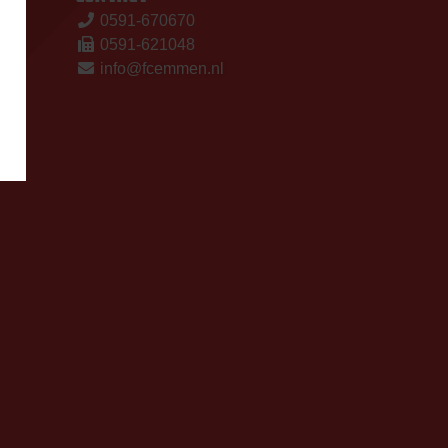
0591-670670
0591-621048
info@fcemmen.nl