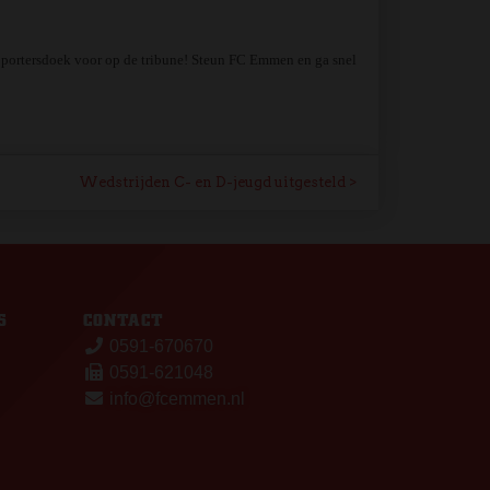
upportersdoek voor op de tribune! Steun FC Emmen en ga snel
Wedstrijden C- en D-jeugd uitgesteld
S
CONTACT
0591-670670
0591-621048
info@fcemmen.nl