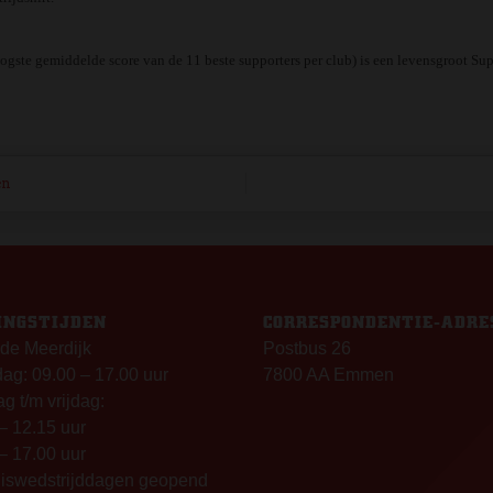
ogste gemiddelde score van de 11 beste supporters per club) is een levensgroot S
en
INGSTIJDEN
CORRESPONDENTIE-ADRE
de Meerdijk
Postbus 26
g: 09.00 – 17.00 uur
7800 AA Emmen
g t/m vrijdag:
– 12.15 uur
– 17.00 uur
uiswedstrijddagen geopend