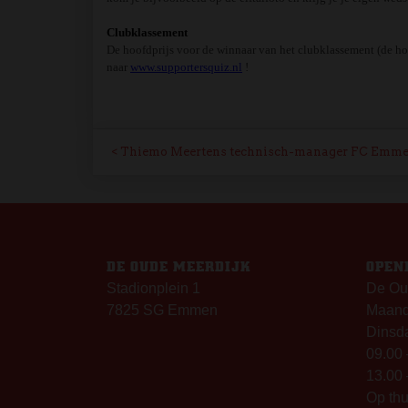
Clubklassement
De hoofdprijs voor de winnaar van het clubklassement (de ho
naar
www.supportersquiz.nl
!
BERICHT
Thiemo Meertens technisch-manager FC Emm
NAVIGATIE
DE OUDE MEERDIJK
OPEN
Stadionplein 1
De Ou
7825 SG Emmen
Maanda
Dinsda
09.00 
13.00 
Op th