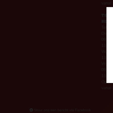
vanaf 
TELE
BERE
Telefo
Dinsd
09:00 
13:00 
Woen
13:00 
Vrijda
09:00 
13:00 
Op thu
vanaf 
Stuur ons een bericht via Facebook