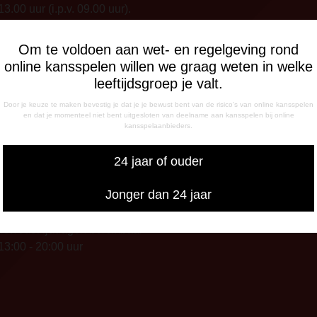
13.00 uur (i.p.v. 09.00 uur).
FONISCHE
Om te voldoen aan wet- en regelgeving rond
IKBAARHEID
online kansspelen willen we graag weten in welke
nisch bereikbaar op:
leeftijdsgroep je valt.
ag
Door je keuze te maken bevestig je dat je je bewust bent van de risico's van online kansspelen
- 12:15 uur
en dat je momenteel niet bent uitgesloten van deelname aan kansspelen bij online
kansspelaanbieders.
- 17:00 uur
sdag
Klik hier om te stemmen op de Man van de Wedstried!
24 jaar of ouder
- 17:00 uur
g
Jonger dan 24 jaar
- 12:15 uur
- 17:00 uur
iswedstrijddagen bereikbaar
13:00 - 20:00 uur